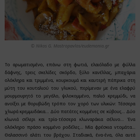
© Nikos G. Mastropavlos/eudemonia.gr
Το αρωματισμένο, επάνω στη φωτιά, ελαιόλαδο με φύλλα
δάφνης, τρεις σκελίδες σκόρδο, ξύλο κανέλλας, μπαχάρια
ολόκληρα και τριμμένα, κουρκουμά και καυτερή πάπρικα στη
μύτη του κουταλιού του γλυκού, περίμεναν με ένα ελαφρύ
μουρμουρητό το μεγάλο, ψιλοκομμένο, παλιό κρεμμύδι, να
ανοίξει με θορυβώδη τρόπο τον χορό των υλικών: Τέσσερα
χλωρά κρεμμυδάκια… Δύο πατάτες κομμένες σε κύβους… Δύο
κλωνιά σέλερι και τρία-τέσσερα κλωναράκια σέλινο… Ένα
ολόκληρο πράσο κομμένο ροδέλες… Μία φρέσκια ντομάτα…
Θαλασσινό αλάτι του βράχου. Σταδιακά, ένα-ένα, όλα αυτά