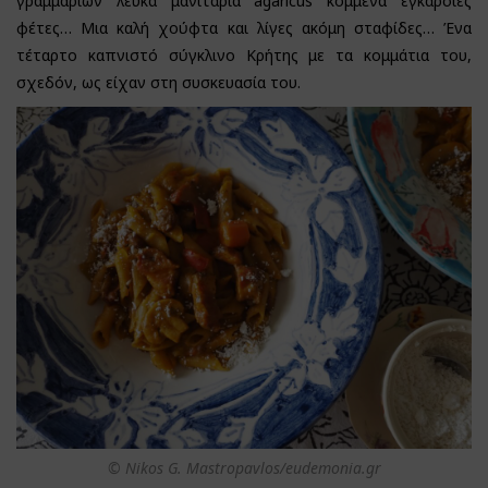
γραμμαρίων λευκά μανιτάρια agaricus κομμένα εγκάρσιες
φέτες… Μια καλή χούφτα και λίγες ακόμη σταφίδες… Ένα
τέταρτο καπνιστό σύγκλινο Κρήτης με τα κομμάτια του,
σχεδόν, ως είχαν στη συσκευασία του.
© Nikos G. Mastropavlos/eudemonia.gr