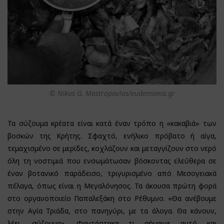
© Nikos G. Mastropavlos/eudemonia.gr
Τα σύζουμα κρέατα είναι κατά έναν τρόπο η «κακαβιά» των
βοσκών της Κρήτης. Σφαχτό, ενήλικο πρόβατο ή αίγα,
τεμαχισμένο σε μερίδες, κοχλάζουν και μεταγγίζουν στο νερό
όλη τη νοστιμιά που ενσωμάτωσαν βόσκοντας ελεύθερα σε
έναν βοτανικό παράδεισο, τριγυρισμένο από Μεσογειακά
πέλαγα, όπως είναι η Μεγαλόνησος. Τα άκουσα πρώτη φορά
στο οργανοποιείο Παπαλεξάκη στο Ρέθυμνο. «Θα ανέβουμε
στην Αγία Τριάδα, στο πανηγύρι, με τα άλογα. Θα κάνουν,
λέει, σύζουμα». Φαντάστηκα τι σήμαινε αυτό και