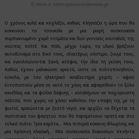
© Nikos G. Mastropavlos/eudemonia.gr
Ο χρόνος κυλά και κοχλάζει, καθώς πλησιάζει η ώρα που θα
κοκκινίσει το τσουκάλι με μια μικρή συσκευασία
συμπυκνωμένο χυμό ντομάτα και δυο γενναίες κουταλιές της
σούπας πελτέ. Και πάλι, μέχρι τώρα, τα υλικά βράζουν
αυτοδύναμα στο δικό τους, ιδιαιτέρως νόστιμο, ζουμί τους,
και εγκολπώνονται ξανά, ατόφια, την ίδια τη γεύση τους.
Καθώς έχουν μαλακώσει αρκετά, ώστε να πολτοποιηθούν,
εύκολα, με τον ηλεκτρικό αναδευτήρα χειρός – αφού
εντοπιστούν μέσα σε αυτό το χάος και αφαιρεθούν το ξύλο
κανέλλας και τα φύλλα δάφνης – καταλήγουν σε παχύρευστη
σάλτσα, που χωρίς να χάσει καθόλου την επαφή της με τη
φωτιά, αραιώνεται με ζεστό νερό, και αρχίζει να δέχεται τα
συστατικά του φαγητού που θα παραμείνουν ορατά και στο
τελικό πιάτο: Τρία καρότα… Μια πιπεριά κόκκινη Φλωρίνης και
μία πράσινη κλασική… Μία συσκευασία διακοσίων πενήντα