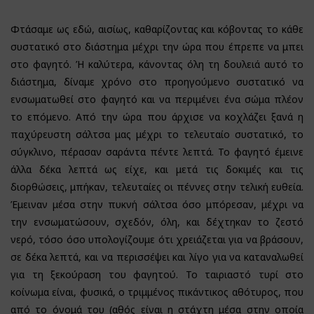
Φτάσαμε ως εδώ, αισίως, καθαρίζοντας και κόβοντας το κάθε
συστατικό στο διάστημα μέχρι την ώρα που έπρεπε να μπει
στο φαγητό. Ή καλύτερα, κάνοντας όλη τη δουλειά αυτό το
διάστημα, δίναμε χρόνο στο προηγούμενο συστατικό να
ενσωματωθεί στο φαγητό και να περιμένει ένα σώμα πλέον
το επόμενο. Από την ώρα που άρχισε να κοχλάζει ξανά η
παχύρευστη σάλτσα μας μέχρι το τελευταίο συστατικό, το
σύγκλινο, πέρασαν σαράντα πέντε λεπτά. Το φαγητό έμεινε
άλλα δέκα λεπτά ως είχε, και μετά τις δοκιμές και τις
διορθώσεις, μπήκαν, τελευταίες οι πέννες στην τελική ευθεία.
Έμειναν μέσα στην πυκνή σάλτσα όσο μπόρεσαν, μέχρι να
την ενσωματώσουν, σχεδόν, όλη, και δέχτηκαν το ζεστό
νερό, τόσο όσο υπολογίζουμε ότι χρειάζεται για να βράσουν,
σε δέκα λεπτά, και να περισσέψει και λίγο για να καταναλωθεί
για τη ξεκούραση του φαγητού. Το ταιριαστό τυρί στο
κοίνωμα είναι, φυσικά, ο τριμμένος πικάντικος αθότυρος, που
από το όνομά του (αθός είναι η στάχτη μέσα στην οποία