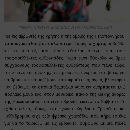
CREDIT: NIKOS G. MASTROPAVLOS / EUDEMONIA.GR
Με τις αβρωνιές της Κρήτης ή της οβριές της Πελοποννήσου,
τα πράγματα θα ήταν απλούστερα. Τα άγρια χόρτα, οι βολβοί
και οι καρποί, που ήσαν εύκολοι στόχοι για τους
τροφοσυλλέκτες ανθρωπίδες. Τώρα είναι δύσκολο να βρεις
σύγχρονους τροφοσυλλέκτες ανθρώπους που πάνε τώρα,
στην αρχή της άνοιξης, στις ρεματιές, ανάμεσα στα βάτα, για
να βρουν και να μαζέψουν τα πικρούτσικα, άγρια, βλαστάρια.
Και, βεβαίως, τα σπάνια δεματάκια γίνονται ανάρπαστα. Εγώ
πρόλαβα μόνο ένα, στον μοναδικό πάγκο της λαϊκής αγοράς
της Καλλιδρομίου που είχε αβρονιές εκείνο το Σάββατο. Το
ιχθυοπωλείο, όμως, στη γωνία Χαριλάου Τρικούπη και
Καλλιδρομίου είχε τρία φρέσκα χταπόδια, που πήρα το ένα
για να το ταιριάξω με τις αβρωνιές, σύμφωνα με μια παλιά