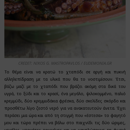
CREDIT: NIKOS G. MASTROPAVLOS / EUDEMONIA.GR
Το θέμα είναι να κρατώ το χταπόδι σε αργή και πυκνή
αλληλεπίδραση με τα υλικά που θα το νοστιμίσουν. Έτσι,
βάζω μαζί με το χταπόδι που βράζει ακόμη στα δικά του
υγρά, το ξύδι και το κρασί, ένα μεγάλο, ψιλοκομμένο, παλιό
κρεμμύδι, δύο κρεμμυδάκια φρέσκα, δύο σκελίδες σκόρδο και
προσθέτω λίγο ζεστό νερό για να ανακατευτούν άνετα. Έχει
περάσει μια ώρα και από τη στιγμή που «έστεσα» το φαγητό
μου και τώρα πρέπει να βάλω στο παιχνίδι τις δύο ώριμες,
μεγάλες, ντομάτες τριμμένες και να χαμηλώσουμε τη φωτιά