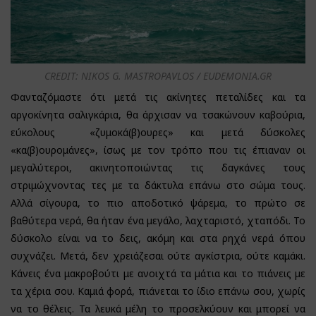
CREDIT: NIKOS G. MASTROPAVLOS / EUDEMONIA.GR
Φανταζόμαστε ότι μετά τις ακίνητες πεταλίδες και τα
αργοκίνητα σαλιγκάρια, θα άρχισαν να τσακώνουν καβούρια,
εύκολους «ζυμοκά(β)ουρες» και μετά δύσκολες
«κα(β)ουρομάνες», ίσως με τον τρόπο που τις έπιαναν οι
μεγαλύτεροι, ακινητοποιώντας τις δαγκάνες τους
στριμώχνοντας τες με τα δάκτυλα επάνω στο σώμα τους.
Αλλά σίγουρα, το πιο αποδοτικό ψάρεμα, το πρώτο σε
βαθύτερα νερά, θα ήταν ένα μεγάλο, λαχταριστό, χταπόδι. Το
δύσκολο είναι να το δεις, ακόμη και στα ρηχά νερά όπου
συχνάζει. Μετά, δεν χρειάζεσαι ούτε αγκίστρια, ούτε καμάκι.
Κάνεις ένα μακροβούτι με ανοιχτά τα μάτια και το πιάνεις με
τα χέρια σου. Καμιά φορά, πιάνεται το ίδιο επάνω σου, χωρίς
να το θέλεις. Τα λευκά μέλη το προσελκύουν και μπορεί να