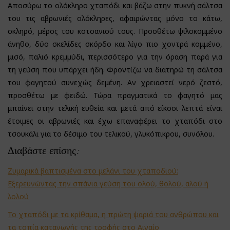
Αποσύρω το ολόκληρο χταπόδι και βάζω στην πυκνή σάλτσα
του τις αβρωνιές ολόκληρες, αφαιρώντας μόνο το κάτω,
σκληρό, μέρος του κοτσανιού τους. Προσθέτω ψιλοκομμένο
άνηθο, δύο σκελίδες σκόρδο και λίγο πιο χοντρά κομμένο,
μισό, παλιό κρεμμύδι, περισσότερο για την όραση παρά για
τη γεύση που υπάρχει ήδη. Φροντίζω να διατηρώ τη σάλτσα
του φαγητού συνεχώς δεμένη. Αν χρειαστεί νερό ζεστό,
προσθέτω με φειδώ. Τώρα πραγματικά το φαγητό μας
μπαίνει στην τελική ευθεία και μετά από είκοσι λεπτά είναι
έτοιμες οι αβρωνιές και έχω επαναφέρει το χταπόδι στο
τσουκάλι για το δέσιμο του τελικού, γλυκόπικρου, συνόλου.
Διαβάστε επίσης:
Ζυμαρικά βαπτισμένα στο μελάνι του χταποδιού:
Εξερευνώντας την σπάνια γεύση του ολού, θολού, αλού ή
λολού
Το χταπόδι με τα κρίθαμα, η πρώτη ψαριά του ανθρώπου και
τα τοπία καταγωγής της τροφής στο Αιγαίο