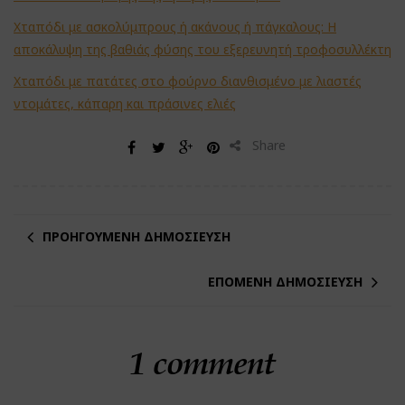
Χταπόδι με ασκολύμπρους ή ακάνους ή πάγκαλους: Η
αποκάλυψη της βαθιάς φύσης του εξερευνητή τροφοσυλλέκτη
Χταπόδι με πατάτες στο φούρνο διανθισμένο με λιαστές
ντομάτες, κάπαρη και πράσινες ελιές
Share
ΠΡΟΗΓΟΎΜΕΝΗ ΔΗΜΟΣΊΕΥΣΗ
ΕΠΌΜΕΝΗ ΔΗΜΟΣΊΕΥΣΗ
1 comment