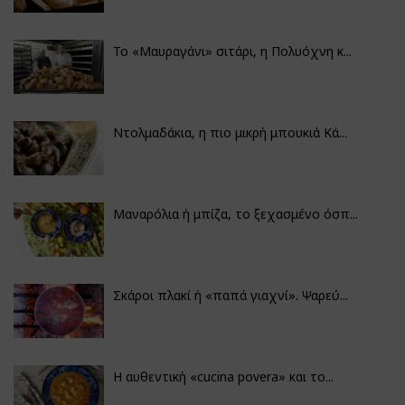
Το «Μαυραγάνι» σιτάρι, η Πολυόχνη κ...
Ντολμαδάκια, η πιο μικρή μπουκιά Κά...
Μαναρόλια ή μπίζα, το ξεχασμένο όσπ...
Σκάροι πλακί ή «παπά γιαχνί». Ψαρεύ...
Η αυθεντική «cucina povera» και το...