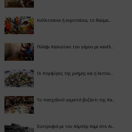
Κολλιτσάνοι ή κοριτσάνια, το θαύμα...
Πιλάφι Κασιώτικο του γάμου με κανέλ...
Οι πορφύρες της μνήμης και η λειτου...
Το πασχαλινό γεμιστό βυζάντι της Κα...
Συντροφιά με τον Αλμπέρ Καμί στο Αι...