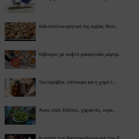
Καλιτσούνια κρητικά της κυρίας Νίνα...
Κάβουρες με κοφτό μακαρονάκι μαγειρ...
Τσιτσίραβλα, τσίπουρα και η χαρά τ...
Άγιες ελιές ξιδάτες, χαρακτές, νερα...
Η γεύση των Χριστουγέννων και του Π...