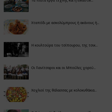
Τα πιάτα έργα τέχνης και η εικαστικ...
Χταπόδι με ασκολύμπρους ή ακάνους ή...
Η κουλτούρα του τσίπουρου, της τσικ...
Οι Γιανίτσαροι και οι Μπούλες χορεύ...
Χοχλιοί της θάλασσας με κολοκυθάκια...