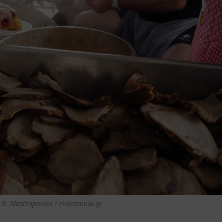
 G. Mastropavlos / eudemonia.gr