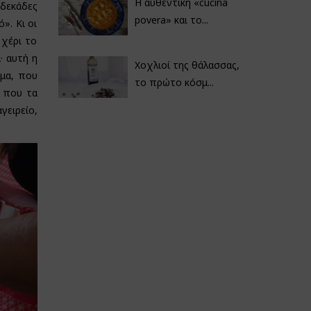
Η αυθεντική «cucina
δεκάδες
povera» και το...
». Κι οι
 χέρι το
· αυτή η
Χοχλιοί της θάλασσας,
ιμα, που
το πρώτο κόσμ...
ς που τα
γειρείο,