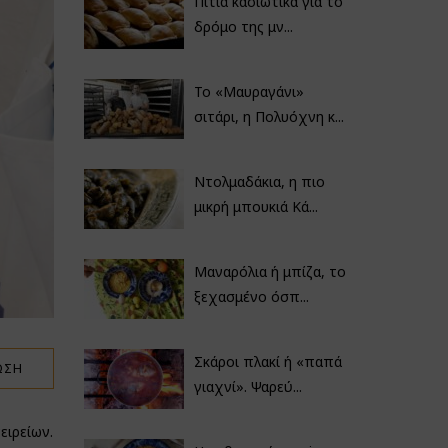
Πιτιά κασιώτικα για το
δρόμο της μν...
Το «Μαυραγάνι»
σιτάρι, η Πολυόχνη κ...
Ντολμαδάκια, η πιο
μικρή μπουκιά Κά...
Μαναρόλια ή μπίζα, το
ξεχασμένο όσπ...
Σκάροι πλακί ή «παπά
ΩΣΗ
γιαχνί». Ψαρεύ...
ειρείων.