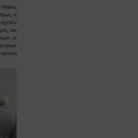
 Πλήθος
 Όμως, η
, σχεδόν
μος, και
ιροι, οι
αγείρεμά
ανηγύρια