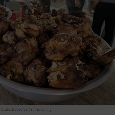
 G. Mastropavlos / eudemonia.gr