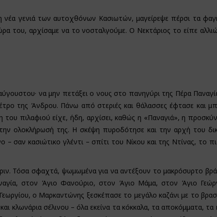
 η νέα γενιά των αυτοχθόνων Κασιωτών, μαγείρεψε πέρσι τα φα
ώρα του, αρχίσαμε να το νοσταλγούμε. Ο Νεκτάριος το είπε αλλιώ
αύγουστου· να μην πετάξει ο νους στο πανηγύρι της Πέρα Παναγί
 Πέτρο της Άνδρου. Πάνω από στεριές και θάλασσες έφτασε και μ
η του πιλαφιού είχε, ήδη, αρχίσει, καθώς η «Παναγιά», η προσκύ
 την ολοκλήρωσή της. Η σκέψη πυροδότησε και την αρχή του δι
 – σαν κασιώτικο γλέντι – σπίτι του Νίκου και της Ντίνας, το π
 πριν. Τόσα σφαχτά, ψωμωμένα για να αντέξουν το μακρόσυρτο βρά
αναγία, στον Άγιο Φανούριο, στον Άγιο Μάμα, στον Άγιο Γεώρ
Γεωργίου, ο Μαρκαντώνης ξεσκέπασε το μεγάλο καζάνι με το βρα
και κλωνάρια σέλινου – όλα εκείνα τα κόκκαλα, τα αποκόμματα, τα 