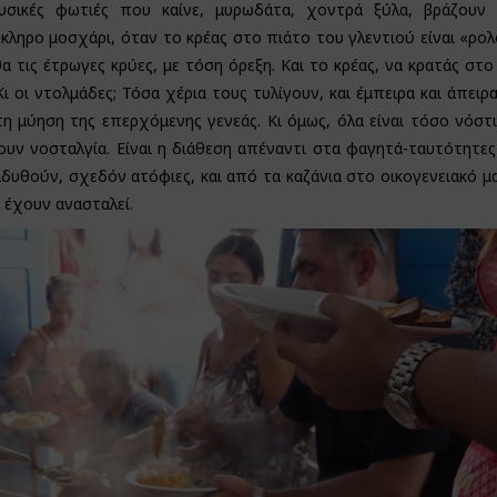
υσικές φωτιές που καίνε, μυρωδάτα, χοντρά ξύλα, βράζουν 
κληρο μοσχάρι, όταν το κρέας στο πιάτο του γλεντιού είναι «ρολό
α τις έτρωγες κρύες, με τόση όρεξη. Και το κρέας, να κρατάς στο
Κι οι ντολμάδες; Τόσα χέρια τους τυλίγουν, και έμπειρα και άπειρα
 τη μύηση της επερχόμενης γενεάς. Κι όμως, όλα είναι τόσο νόστ
ζουν νοσταλγία. Είναι η διάθεση απέναντι στα φαγητά-ταυτότητε
ναδυθούν, σχεδόν ατόφιες, και από τα καζάνια στο οικογενειακό μα
 έχουν ανασταλεί.