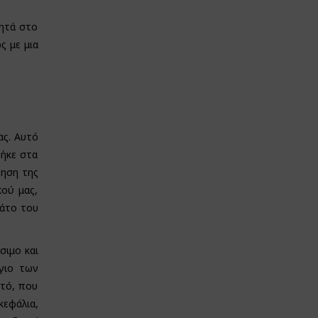
γητά στο
ς με μια
ας. Αυτό
πήκε στα
νηση της
κού μας,
ιάτο του
σιμο και
γιο των
στό, που
κεφάλια,