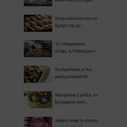
Πιτιά κασιώτικα για το
δρόμο της μν...
Το «Μαυραγάνι»
σιτάρι, η Πολυόχνη κ...
Ντολμαδάκια, η πιο
μικρή μπουκιά Κά...
Μαναρόλια ή μπίζα, το
ξεχασμένο όσπ...
Σκάροι πλακί ή «παπά