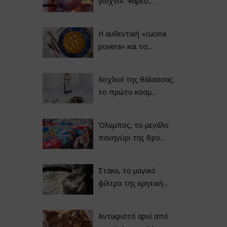
γιαχνί». Ψαρεύ...
Η αυθεντική «cucina
povera» και το...
Χοχλιοί της θάλασσας,
το πρώτο κόσμ...
Όλυμπος, το μεγάλο
πανηγύρι της Βρο...
Στάκα, το μαγικό
φίλτρο της κρητική...
Αντικριστό αρνί από