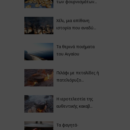
των φουρνισμάτων...
Χέλι, μια απίθανη
ιστορία που αναδύ...
Τα θερινά ποιήματα
του Αιγαίου
Πιλάφι με πεταλίδες ή
πατελιόρυζο...
Η ιεροτελεστία της
αυθεντικής κακαβ...
Τα φαγητά-