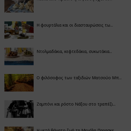
Η φουρτάλια και οι διασταυρώσεις τω...
Ντολμαδάκια, κεφτεδάκια, συκωτάκια...
Ο φιλόσοφος των ταξιδιών Ματσούο Μπ...
Ζαμπόνι και ρόστο Νάξου στο τραπέζι...
Η μετά θάνατο ζωή τη Μεγάλη Παρασκε...