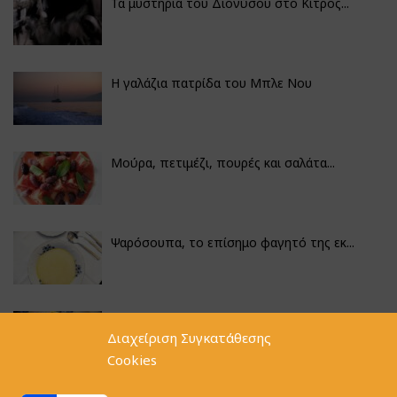
Τα μυστήρια του Διονύσου στο Κίτρος...
Η γαλάζια πατρίδα του Μπλε Νου
Μούρα, πετιμέζι, πουρές και σαλάτα...
Ψαρόσουπα, το επίσημο φαγητό της εκ...
Κουνουπίδι γιαχνί με την αλχημεία π...
Διαχείριση Συγκατάθεσης
Cookies