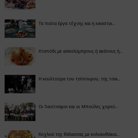
Τα πιάτα έργα τέχνης και η εικαστικ...
Χταπόδι με ασκολύμπρους ή ακάνους ή...
Η κουλτούρα του τσίπουρου, της τσικ...
Οι Γιανίτσαροι και οι Μπούλες χορεύ...
Χοχλιοί της θάλασσας με κολοκυθάκια...