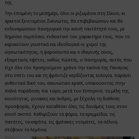
της.
Την επομένη το μεσημέρι, όλοι οι ριζωμένοι στη Σίκινο, κι
αρκετοί ξενιτεμένοι Σικινιώτες, θα επιβεβαιώσουν και θα
ενδυναμώσουν πανηγυρικά την κοινή ταυτότητά τους, με
δημόσιο συμπόσιο, ενδεικτικό του χαρακτήρα τους, που το
καρυκεύουν γευστικά και ιδεολογικά οι χυμοί της
νησιωτικότητας, η ψαρόσουπα και ο ιθαγενής οίνος,
εξαιρετικός εφέτος, καθώς Κώστας, ο πανηγυράς, αυτός που
είχε όλο τον προηγούμενο χρόνο την εικόνα της Παναγίας
στο σπίτι του και τη φρόντιζε κερδίζοντας ευλογία, παράγει
αυθεντικά δικό του, σικινιώτικο κρασί, υπακούοντας στην
παλιά παράδοση. Και τώρα, μετά τον Εσπερινό, τα μέλη της
κοινότητας, γυναίκες και άνδρες, με ξέχειλη τη διάθεση
προσφοράς, έχουν καταθέσει όλες τις δυνάμεις τους στον
κοινό σκοπό. Καθαρίζουν τα ψάρια, τα κρεμμύδια, τις
πατάτες, τα καρότα, τις φρέσκιες ντομάτες, τα σέλινα,
στύβουν τα λεμόνια.