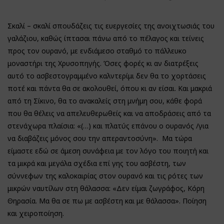
Σκαλί – σκαλί σπουδάζεις τις ευεργεσίες της ανοιχτωσιάς του
γαλάζιου, καθώς ίπτασαι πάνω από το πέλαγος και τείνεις
προς τον ουρανό, με ενδιάμεσο σταθμό το πάλλευκο
μοναστήρι της Χρυσοπηγής. Όσες φορές κι αν διατρέξεις
αυτό το ασβεστογραμμένο καλντερίμι δεν θα το χορτάσεις
ποτέ και πάντα θα σε ακολουθεί, όπου κι αν είσαι. Και μακριά
από τη Σίκινο, θα το ανακαλείς στη μνήμη σου, κάθε φορά
που θα θέλεις να απελευθερωθείς και να αποδράσεις από τα
στενάχωρα πλαίσια: «(…) και πλατύς επάνου ο ουρανός /για
να διαβάζεις μόνος σου την απεραντοσύνη». Μα τώρα
είμαστε εδώ σε άμεση συνάφεια με τον λόγο του ποιητή και
τα μικρά και μεγάλα σχέδια επί γης του ασβέστη, των
σύννεφων της καλοκαιρίας στον ουρανό και τις ρότες των
μικρών ναυτίλων στη θάλασσα: «Δεν είμαι ζωγράφος, Κόρη
Θηρασία. Μα θα σε πω με ασβέστη και με θάλασσα». Ποίηση
και χειροποίηση.