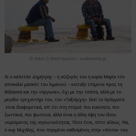
© Nikos G Mastropavlos / eudemonia.gr
Κι ο καπετάν Δημήτρης – η σύζυγός του η κυρία Μαρία τον
αποκαλεί μασκότ του λιμανιού – κοίταξε επίμονα προς τη
θάλασσα και την «όργωσε», όχι με την τσάπα, αλλά με το
μεγάλο τρεχαντήρι του, τον «Ταξιάρχη». Εκεί τα πράγματα
είναι διαφορετικά, απ’ ότι στη στεριά· πιο ευκίνητα, πιο
ζωντανά, πιο φωτεινά, αλλά είναι η άλλη όψη του ίδιου
νομίσματος της νησιωτικότητας. Πότε έτσι, πότε αλλιώς. Να,
ο κυρ Μιχάλης, που περιμένει καθισμένος στην «πίντα» του