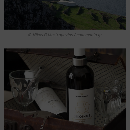
© Nikos G Mastropavlos / eudemonia.gr