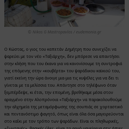
© Nikos G Mastropavlos / eudemonia.gr
Ο Κώστας, ο γιος του καπετάν Δημήτρη που συνεχίζει να
ψαρεύει με τον νέο «Ταξιάρχη», δεν μπόρεσε να απαντήσει
στην κλήση που του έκανα για να κανονίσουμε τη συντροφιά
της επόμενης στην «κουβέρτα» του ψαράδικου καϊκιού του,
γιατί εκείνη την ώρα άνοιγε μια-μια τις κυψέλες για να δει τι
γίνεται με τα μελίσσια του. Απάντησε στο τηλέφωνο όταν
ξεμπέρδεψε, κι έτσι, την επομένη, βρεθήκαμε μέσα στον
αραγμένο στην Αλοπρόνοια «Ταξιάρχη» να παρακολουθούμε
την αλχημεία της μεταμόρφωσης της σουπιάς σε χορταστικό
και πεντανόστιμο φαγητό, όπως είναι όλα όσα μαγειρεύονται
στο καΐκι με τον τρόπο των ψαράδων. Είναι οι πληθωρικές,
«ζωντανές», βασικές ύλες, είναι το αργό μαγείρεμα στις ήπιες