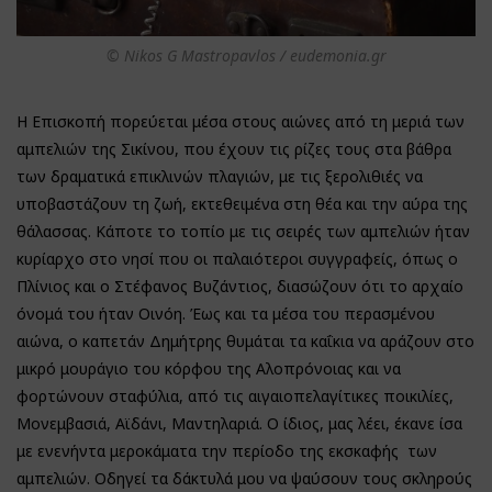
© Nikos G Mastropavlos / eudemonia.gr
Η Επισκοπή πορεύεται μέσα στους αιώνες από τη μεριά των
αμπελιών της Σικίνου, που έχουν τις ρίζες τους στα βάθρα
των δραματικά επικλινών πλαγιών, με τις ξερολιθιές να
υποβαστάζουν τη ζωή, εκτεθειμένα στη θέα και την αύρα της
θάλασσας. Κάποτε το τοπίο με τις σειρές των αμπελιών ήταν
κυρίαρχο στο νησί που οι παλαιότεροι συγγραφείς, όπως ο
Πλίνιος και ο Στέφανος Βυζάντιος, διασώζουν ότι το αρχαίο
όνομά του ήταν Οινόη. Έως και τα μέσα του περασμένου
αιώνα, ο καπετάν Δημήτρης θυμάται τα καΐκια να αράζουν στο
μικρό μουράγιο του κόρφου της Αλοπρόνοιας και να
φορτώνουν σταφύλια, από τις αιγαιοπελαγίτικες ποικιλίες,
Μονεμβασιά, Αϊδάνι, Μαντηλαριά. Ο ίδιος, μας λέει, έκανε ίσα
με ενενήντα μεροκάματα την περίοδο της εκσκαφής των
αμπελιών. Οδηγεί τα δάκτυλά μου να ψαύσουν τους σκληρούς