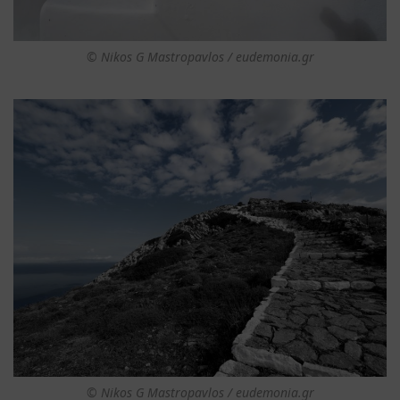
© Nikos G Mastropavlos / eudemonia.gr
© Nikos G Mastropavlos / eudemonia.gr