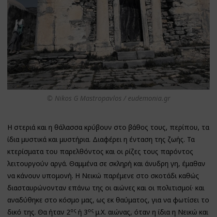
© Nikos G Mastropavlos / eudemonia.gr
Η στεριά και η θάλασσα κρύβουν στο βάθος τους, περίπου, τα
ίδια μυστικά και μυστήρια. Διαφέρει η ένταση της ζωής. Τα
κτερίσματα του παρελθόντος και οι ρίζες τους παρόντος
λειτουργούν αργά. Θαμμένα σε σκληρή και άνυδρη γη, έμαθαν
να κάνουν υπομονή. Η Νεικώ παρέμενε στο σκοτάδι καθώς
διασταυρώνονταν επάνω της οι αιώνες και οι πολιτισμοί· και
αναδύθηκε στο κόσμο μας, ως εκ θαύματος, για να φωτίσει το
ος
ος
δικό της. Θα ήταν 2
ή 3
μ.Χ. αιώνας, όταν η ίδια η Νεικώ και