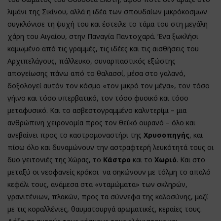
λιμάνι της Σικίνου, αλλά η ιδέα των σπουδαίων μικρόκοσμων
συγκλόνισε τη ψυχή του και έστειλε το τάμα του στη μεγάλη
χάρη του Αιγαίου, στην Παναγία Παντοχαρά. Ένα ξωκλήσι
καμωμένο από τις γραμμές, τις ιδέες και τις αισθήσεις του
Αρχιπελάγους, πάλλευκο, συναρπαστικός εξώστης
απογείωσης πάνω από το θαλασσί, μέσα στο γαλανό,
δοξολογεί αυτόν τον κόσμο «τον μικρό τον μέγα», τον τόσο
γήινο και τόσο υπερβατικό, τον τόσο φυσικό και τόσο
μεταφυσικό. Και το ασβεστογραμμένο καλντερίμι – μια
ανθρώπινη χειρονομία προς τον θεϊκό ουρανό – όλο και
ανεβαίνει προς το καστρομοναστήρι της
Χρυσοπηγής
, και
πίσω όλο και δυναμώνουν την αστραφτερή λευκότητά τους οι
δυο γειτονιές της Χώρας, το
Κάστρο
και το
Χωριό
. Και στο
μεταξύ οι νεοφανείς κρόκοι να σηκώνουν με τόλμη το απαλό
κεφάλι τους, ανάμεσα στα «νταμώματα» των σκληρών,
γρανιτένιων, πλακών, προς τα σύννεφα της καλοσύνης, μαζί
με τις κοραλλένιες, θαυματουργά αρωματικές, κεραίες τους.