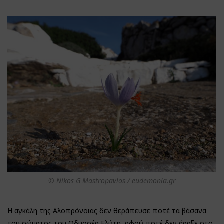
© Nikos G Mastropavlos / eudemonia.gr
Η αγκάλη της Αλοπρόνοιας δεν θεράπευσε ποτέ τα βάσανα
του σώματος του Οδυσσέα Ελύτη, αφού ποτέ δεν άραξε στο