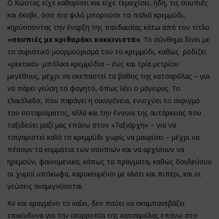
Ο Κώστας είχε καθαρίσει και είχε τεμαχίσει, ήδη, τις σουπιές
και έκοβε, όσο πιο ψιλό μπορούσε το παλιό κρεμμύδι,
κηρύσσοντας την έναρξη της πανδαισίας κάτω από τον τίτλο
«σουπιές με κριθαράκι κοκκινιστά»
. Το σύνθημα δίνει με
το συριστικό μουρμούρισμά του το κρεμμύδι, καθώς ροδίζει
«ρεκτικά»· μπόλικα κρεμμύδια – έως και τρία μετρίου
μεγέθους, μέχρι να σκεπαστεί το βάθος της κατσαρόλας – για
να πάρει γεύση το φαγητό, όπως λέει ο μάγειρας. Το
ελαιόλαδο, που παράγει η οικογένεια, ενισχύει το συριγμό
του σοταρίσματος, αλλά και την έννοια της αυτάρκειας που
ταξιδεύει μαζί μας επάνω στον «Ταξιάρχη» – για να
τσιγαριστεί καλά το κρεμμύδι χωρίς να μαυρίσει – μέχρι να
πέσουν τα κομμάτια των σουπιών και να αρχίσουν να
ηρεμούν, φαινομενικά, κάπως τα πράγματα, καθώς δουλεύουν
οι χυμοί υπόκωφα, καρυκευμένοι με αλάτι και πιπέρι, και οι
γεύσεις αναμιγνύονται.
Αν και αραγμένο το καΐκι, δεν παύει να σκαμπανεβάζει
επικίνδυνα για την ισορροπία της κατσαρόλας επάνω στο