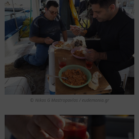
© Nikos G Mastropavlos / eudemonia.gr