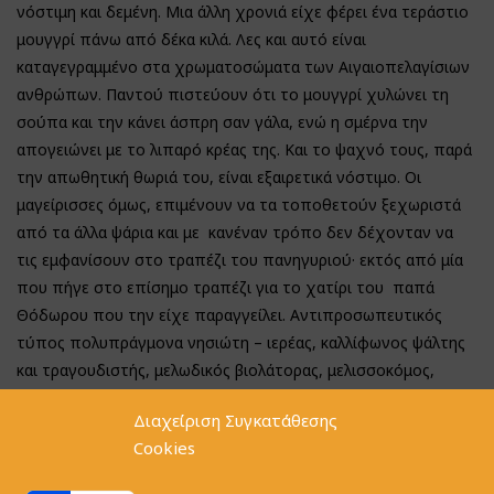
νόστιμη και δεμένη. Μια άλλη χρονιά είχε φέρει ένα τεράστιο
μουγγρί πάνω από δέκα κιλά. Λες και αυτό είναι
καταγεγραμμένο στα χρωματοσώματα των Αιγαιοπελαγίσιων
ανθρώπων. Παντού πιστεύουν ότι το μουγγρί χυλώνει τη
σούπα και την κάνει άσπρη σαν γάλα, ενώ η σμέρνα την
απογειώνει με το λιπαρό κρέας της. Και το ψαχνό τους, παρά
την απωθητική θωριά του, είναι εξαιρετικά νόστιμο. Οι
μαγείρισσες όμως, επιμένουν να τα τοποθετούν ξεχωριστά
από τα άλλα ψάρια και με κανέναν τρόπο δεν δέχονταν να
τις εμφανίσουν στο τραπέζι του πανηγυριού· εκτός από μία
που πήγε στο επίσημο τραπέζι για το χατίρι του παπά
Θόδωρου που την είχε παραγγείλει. Αντιπροσωπευτικός
τύπος πολυπράγμονα νησιώτη – ιερέας, καλλίφωνος ψάλτης
και τραγουδιστής, μελωδικός βιολάτορας, μελισσοκόμος,
εκτροφέας οικόσιτων ζώων – γνωρίζει τη θάλασσα και όλα τα
Διαχείριση Συγκατάθεσης
καλά της. Ευτυχώς που δεν τα εκτιμούν όλοι οι
Cookies
πανηγυριστές, γιατί οι άλλες πιατέλες με τη βραστή σμέρνα
έμειναν κρυμμένες στα μαγειρεία για εμάς, που αρχίσαμε να