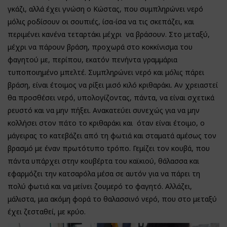
γκάζι, αλλά έχει γνώση ο Κώστας, που συμπληρώνει νερό
μόλις ροδίσουν οι σουπιές, ίσα-ίσα να τις σκεπάζει, και
περιμένει κανένα τεταρτάκι μέχρι να βράσουν. Στο μεταξύ,
μέχρι να πάρουν βράση, προχωρά στο κοκκίνισμα του
φαγητού με, περίπου, εκατόν πενήντα γραμμάρια
τυποποιημένο μπελτέ. Συμπληρώνει νερό και μόλις πάρει
βράση, είναι έτοιμος να ρίξει μισό κιλό κριθαράκι. Αν χρειαστεί
θα προσθέσει νερό, υπολογίζοντας, πάντα, να είναι σχετικά
ρευστό και να μην πήξει. Ανακατεύει συνεχώς για να μην
κολλήσει στον πάτο το κριθαράκι και όταν είναι έτοιμο, ο
μάγειρας το κατεβάζει από τη φωτιά και σταματά αμέσως τον
βρασμό με έναν πρωτότυπο τρόπο. Γεμίζει τον κουβά, που
πάντα υπάρχει στην κουβέρτα του καϊκιού, θάλασσα και
εφαρμόζει την κατσαρόλα μέσα σε αυτόν για να πάρει τη
πολύ φωτιά και να μείνει ζουμερό το φαγητό. Αλλάζει,
μάλιστα, μια ακόμη φορά το θαλασσινό νερό, που στο μεταξύ
έχει ζεσταθεί, με κρύο.