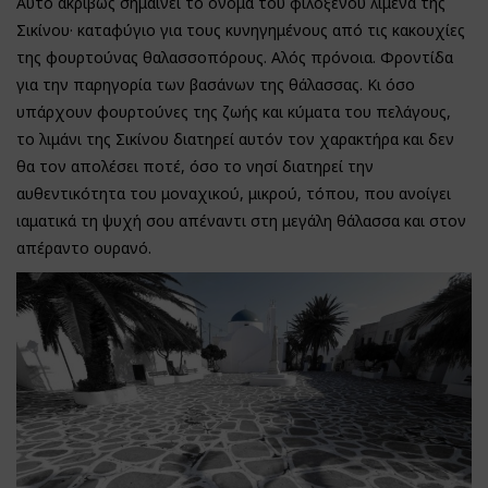
Αυτό ακριβώς σημαίνει το όνομα του φιλόξενου λιμένα της
Σικίνου· καταφύγιο για τους κυνηγημένους από τις κακουχίες
της φουρτούνας θαλασσοπόρους. Αλός πρόνοια. Φροντίδα
για την παρηγορία των βασάνων της θάλασσας. Κι όσο
υπάρχουν φουρτούνες της ζωής και κύματα του πελάγους,
το λιμάνι της Σικίνου διατηρεί αυτόν τον χαρακτήρα και δεν
θα τον απολέσει ποτέ, όσο το νησί διατηρεί την
αυθεντικότητα του μοναχικού, μικρού, τόπου, που ανοίγει
ιαματικά τη ψυχή σου απέναντι στη μεγάλη θάλασσα και στον
απέραντο ουρανό.