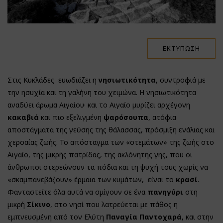
ΕΚΤΎΠΩΣΗ
Στις Κυκλάδες ευωδιάζει η
νησιωτικότητα
, συντροφιά με
την ησυχία και τη γαλήνη του χειμώνα. Η νησιωτικότητα
αναδύει άρωμα Αιγαίου· και το Αιγαίο μυρίζει αρχέγονη
κακαβιά
και πιο εξελιγμένη
ψαρόσουπα
, ατόφια
αποστάγματα της γεύσης της θάλασσας, πρόσμιξη ενάλιας και
χερσαίας ζωής. Το απόσταγμα των «στεμάτων» της ζωής στο
Αιγαίο, της μικρής πατρίδας, της ακλόνητης γης, που οι
άνθρωποι στερεώνουν τα πόδια και τη ψυχή τους χωρίς να
«σκαμπανεβάζουν» έρμαια των κυμάτων, είναι το
κρασί
.
Φανταστείτε όλα αυτά να σμίγουν σε ένα
πανηγύρι
στη
μικρή
Σίκινο
, στο νησί που λατρεύεται με πάθος η
εμπνευσμένη από τον Ελύτη
Παναγία Παντοχαρά
, και στην