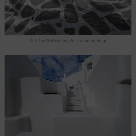
© Nikos G Mastropavlos / eudemonia.gr