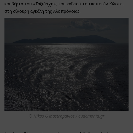
κουβέρτα του «Ταξιάρχη», του καϊκιού του καπετάν Κώστα,
στη σίγουρη αγκάλη της Αλοπρόνοιας.
© Nikos G Mastropavlos / eudemonia.gr