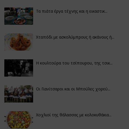
Τα πιάτα έργα τέχνης και η εικαστικ...
Χταπόδι με ασκολύμπρους ή ακάνους ή...
Η κουλτούρα του τσίπουρου, της τσικ...
Οι Γιανίτσαροι και οι Μπούλες χορεύ...
Χοχλιοί της θάλασσας με κολοκυθάκια...