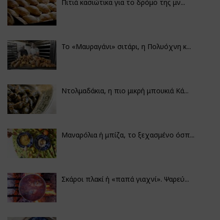
Πιτιά κασιώτικα για το δρόμο της μν...
Το «Μαυραγάνι» σιτάρι, η Πολυόχνη κ...
Ντολμαδάκια, η πιο μικρή μπουκιά Κά...
Μαναρόλια ή μπίζα, το ξεχασμένο όσπ...
Σκάροι πλακί ή «παπά γιαχνί». Ψαρεύ...