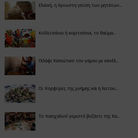
Ελαϊκή, η άγνωστη γεύση των μητάτων...
Κολλιτσάνοι ή κοριτσάνια, το θαύμα...
Πιλάφι Κασιώτικο του γάμου με κανέλ...
Οι πορφύρες της μνήμης και η λειτου...
Το πασχαλινό γεμιστό βυζάντι της Κα...