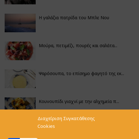
Η γαλάζια πατρίδα του Μπλε Νου
Μούρα, πετιμέζι, πουρές και σαλάτα...
Ψαρόσουπα, το επίσημο φαγητό της εκ...
Κουνουπίδι γιαχνί με την αλχημεία π...
Διαχείριση Συγκατάθεσης
Cookies
Αγκινάρες γεμιστές με ρύζι και ριζό...