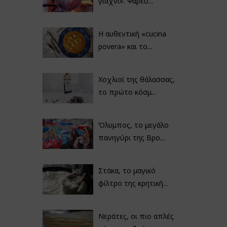
γιαχνί». Ψαρεύ...
Η αυθεντική «cucina
povera» και το...
Χοχλιοί της θάλασσας,
το πρώτο κόσμ...
Όλυμπος, το μεγάλο
πανηγύρι της Βρο...
Στάκα, το μαγικό
φίλτρο της κρητική...
Νεράτες, οι πιο απλές