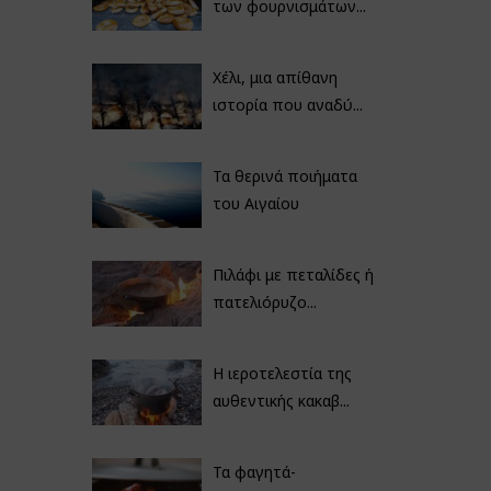
των φουρνισμάτων...
Χέλι, μια απίθανη
ιστορία που αναδύ...
Τα θερινά ποιήματα
του Αιγαίου
Πιλάφι με πεταλίδες ή
πατελιόρυζο...
Η ιεροτελεστία της
αυθεντικής κακαβ...
Τα φαγητά-