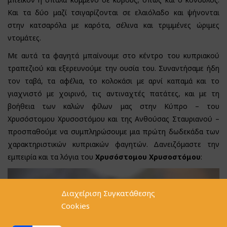
Και τα δύο μαζί τσιγαρίζονται σε ελαιόλαδο και ψήνονται
στην κατσαρόλα με καρότα, σέλινα και τριμμένες ώριμες
ντομάτες.
Με αυτά τα φαγητά μπαίνουμε στο κέντρο του κυπριακού
τραπεζιού και εξερευνούμε την ουσία του. Συναντήσαμε ήδη
τον ταβά, τα αφέλια, το κολοκάσι με αρνί καπαμά και το
γιαχνιστό με χοιρινό, τις αντιναχτές πατάτες, και με τη
βοήθεια των καλών φίλων μας στην Κύπρο – του
Χρυσόστομου Χρυσοστόμου και της Ανθούσας Σταυριανού –
προσπαθούμε να συμπληρώσουμε μια πρώτη δωδεκάδα των
χαρακτηριστικών κυπριακών φαγητών. Δανειζόμαστε την
εμπειρία και τα λόγια του
Χρυσόστομου Χρυσοστόμου
:
Διαχείριση Συγκατάθεσης
Cookies