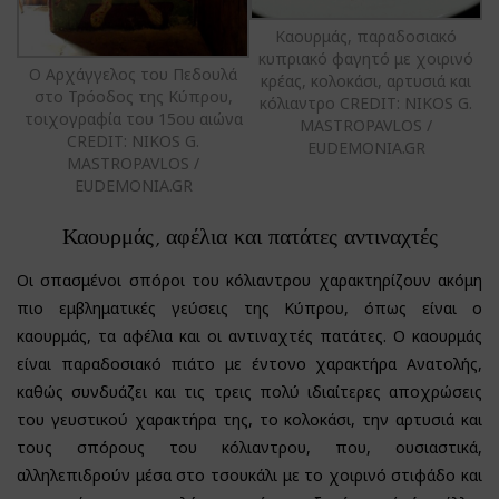
Καουρμάς, παραδοσιακό
κυπριακό φαγητό με χοιρινό
Ο Αρχάγγελος του Πεδουλά
κρέας, κολοκάσι, αρτυσιά και
στο Τρόοδος της Κύπρου,
κόλιαντρο CREDIT: NIKOS G.
τοιχογραφία του 15ου αιώνα
MASTROPAVLOS /
CREDIT: NIKOS G.
EUDEMONIA.GR
MASTROPAVLOS /
EUDEMONIA.GR
Καουρμάς, αφέλια και πατάτες αντιναχτές
Οι σπασμένοι σπόροι του κόλιαντρου χαρακτηρίζουν ακόμη
πιο εμβληματικές γεύσεις της Κύπρου, όπως είναι ο
καουρμάς, τα αφέλια και οι αντιναχτές πατάτες. Ο καουρμάς
είναι παραδοσιακό πιάτο με έντονο χαρακτήρα Ανατολής,
καθώς συνδυάζει και τις τρεις πολύ ιδιαίτερες αποχρώσεις
του γευστικού χαρακτήρα της, το κολοκάσι, την αρτυσιά και
τους σπόρους του κόλιαντρου, που, ουσιαστικά,
αλληλεπιδρούν μέσα στο τσουκάλι με το χοιρινό στιφάδο και