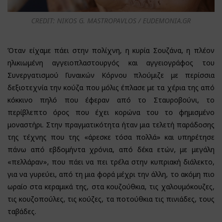
CREDIT: NIKOS G. MASTROPAVLOS / EUDEMONIA.GR
Όταν είχαμε πάει στην πολίχνη, η κυρία Σουζάνα, η πλέον
ηλικιωμένη αγγειοπλαστουργός και αγγειογράφος του
Συνεργατισμού Γυναικών Κόρνου πλούμιζε με περίσσια
δεξιοτεχνία την κούζα που μόλις έπλασε με τα χέρια της από
κόκκινο πηλό που έφεραν από το Σταυροβούνι, το
περίβλεπτο όρος που έχει κορώνα του το φημισμένο
μοναστήρι. Στην πραγματικότητα ήταν μια τελετή παράδοσης
της τέχνης που της «άρεσκε τόσα πολλά» και υπηρέτησε
πάνω από εβδομήντα χρόνια, από δέκα ετών, με μεγάλη
«πελλάραν», που πάει να πει τρέλα στην κυπριακή διάλεκτο,
για να γυρεύει, από τη μια φορά μέχρι την άλλη, το ακόμη πιο
ωραίο στα κεραμικά της, στα κουζούθκια, τις χαλουμόκουζες,
τις κουζοπούλες, τις κούζες, τα ποτούθκια τις πινιάδες, τους
ταβάδες.