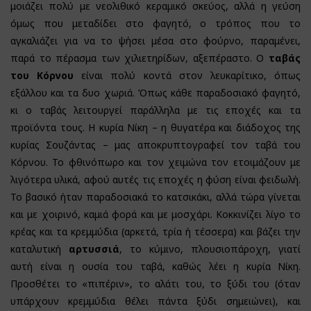
μοιάζει πολύ με νεολιθικό κεραμικό σκεύος, αλλά η γεύση
όμως που μεταδίδει στο φαγητό, ο τρόπος που το
αγκαλιάζει για να το ψήσει μέσα στο φούρνο, παραμένει,
παρά το πέρασμα των χιλιετηρίδων, αξεπέραστο. Ο
ταβάς
του Κόρνου
είναι πολύ κοντά στον λευκαρίτικο, όπως
εξάλλου και τα δυο χωριά. Όπως κάθε παραδοσιακό φαγητό,
κι ο ταβάς λειτουργεί παράλληλα με τις εποχές και τα
προϊόντα τους. Η κυρία Νίκη – η θυγατέρα και διάδοχος της
κυρίας Σουζάντας – μας αποκρυπτογραφεί τον ταβά του
Κόρνου. Το φθινόπωρο και τον χειμώνα τον ετοιμάζουν με
λιγότερα υλικά, αφού αυτές τις εποχές η φύση είναι φειδωλή.
Το βασικό ήταν παραδοσιακά το κατσικάκι, αλλά τώρα γίνεται
και με χοιρινό, καμιά φορά και με μοσχάρι. Κοκκινίζει λίγο το
κρέας και τα κρεμμύδια (αρκετά, τρία ή τέσσερα) και βάζει την
καταλυτική
αρτυσσιά
, το κύμινο, πλουσιοπάροχη, γιατί
αυτή είναι η ουσία του ταβά, καθώς λέει η κυρία Νίκη.
Προσθέτει το «πιπέριν», το αλάτι του, το ξύδι του (όταν
υπάρχουν κρεμμύδια θέλει πάντα ξύδι σημειώνει), και