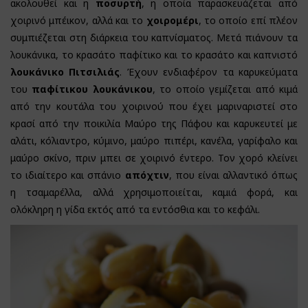
ακολουθεί και η
ποσυρτή
, η οποία παρασκευάζεται από
χοιρινό μπέικον, αλλά και το
χοιρομέρι
, το οποίο επί πλέον
συμπιέζεται στη διάρκεια του καπνίσματος. Μετά πιάνουν τα
λουκάνικα, το κρασάτο παφίτικο και το κρασάτο και καπνιστό
λουκάνικο Πιτσιλιάς
. Έχουν ενδιαφέρον τα καρυκεύματα
του
παφίτικου λουκάνικου
, το οποίο γεμίζεται από κιμά
από την κουτάλα του χοιρινού που έχει μαριναριστεί στο
κρασί από την ποικιλία Μαύρο της Πάφου και καρυκευτεί με
αλάτι, κόλιαντρο, κύμινο, μαύρο πιπέρι, κανέλα, γαρίφαλο και
μαύρο σκίνο, πριν μπει σε χοιρινό έντερο. Τον χορό κλείνει
το ιδιαίτερο και σπάνιο
απόχτιν
, που είναι αλλαντικό όπως
η τσαμαρέλλα, αλλά χρησιμοποιείται, καμιά φορά, και
ολόκληρη η γίδα εκτός από τα εντόσθια και το κεφάλι.