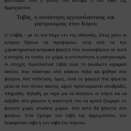
φάντασμα, όσο η γεύση του καπαμά ή του ταβά της
Αμμοχώστου.
Ταβάς, η συνάντηση αγγειοπλαστικής και
γαστρονομίας στον Κόρνο
Ο τταβάς – με το πιο παχύ «τ» της ελληνικής, όπως μόνο οι
κύπριοι ξέρουν να προφέρουν, είναι από τα πιο
χαρακτηριστικά κυπριακά φαγητά που συνεισφέρουν σε αυτό
η ιστορία, το τοπίο, το χώμα, η εντοπιότητα, η γαστρονομία,
οι εποχές. Κυριολεκτικά ταβάς είναι το αγυάλωτο κεραμικό
σκεύος που πλάστηκε από κόκκινο πηλό και ψήθηκε στο
φούρνο. Κατ’ επέκταση, όμως, είναι το φαγητό που ψήνεται
μέσα σε ένα τέτοιο σκεύος, αφού προετοιμαστεί αποβραδίς,
πληρωθεί, δηλαδή, με νερό για να κλείσουν οι πόροι και να
αυξηθεί στο μέγιστο η ικανότητά του να κρατά ζουμερό το
φαγητό χωρίς απώλεια χυμών, όσο αυτό θα ψήνεται στο
φούρνο. Έτσι έχουμε τον ταβά της Αμμοχώστου, τον
λευκαρίτικο ταβά ή τον ταβά του Κόρνου.