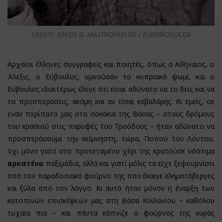
CREDIT: NIKOS G. MASTROPAVLOS / EUDEMONIA.GR
Αρχαίοι έλληνες συγγραφείς και ποιητές, όπως ο Αθήναιος, ο
Άλεξις, ο Εύβουλος, υμνούσαν το κυπριακό ψωμί, και ο
Εύβουλος ιδιαιτέρως έλεγε ότι είναι αδύνατο να το δεις και να
το προσπεράσεις, ακόμη και αν είσαι καβαλάρης. Κι εμείς, σε
έναν περίπατό μας στα σοκάκια της Βάσας – στους δρόμους
του κρασιού στις παρυφές του Τροόδους – ήταν αδύνατο να
προσπεράσουμε την αείμνηστη, τώρα, Ποπού του Λόντου,
όχι μόνο γιατί στο προτεταμένο χέρι της κρατούσε νόστιμα
αρκατένα
παξιμάδια, αλλά και γιατί μόλις τα είχε ξεφουρνίσει
από τον παραδοσιακό φούρνο της που έκαιγε κληματόβεργες
και ξύλα από τον λόγγο. Κι αυτό ήταν μόνον η έναρξη των
κατοπινών επισκέψεών μας στη Βάσα Κοιλανίου – καθόλου
τυχαία πια – και πάντα κάπνιζε ο φούρνος της κυράς