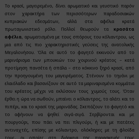
Το κρασί, μαγειρεμένο, δίνει αρωματικό και γευστικό παρόν
στον χαρακτήρα των περισσότερων παραδοσιακών
κυπριακών εδεσμάτων, αλλά στα αφέλια κρατά
πρωταγωνιστικό ρόλο. Πολλοί θεωρούν τα
κρασάτα
αφέλια
, αρωματισμένα με τους σπόρους του κόλιαντρου, ως
μια από τις πιο χαρακτηριστικές γεύσεις της ανατολικής
Μεγαλονήσου. Όλα σε αυτό το φαγητό εκκινούν από το
μαρινάρισμα των μπουκιών του χοιρινού κρέατος – κατά
προτίμηση πανσέτα ή σπάλα – στο κόκκινο ξηρό κρασί, από
την προηγουμένη του μαγειρέματος. Στένουν το τηγάνι με
ελαιόλαδο και βασανίζουν σε αυτό τα μαριναρισμένα κομμάτια
του κρέατος μέχρι να εκλύσουν τους χυμούς τους. Όταν
έρθει η ώρα να σωθούν, μπαίνει ο κόλιαντρος, το αλάτι και το
πιπέρι, και το κρασί της μαρινάδας. Σκεπάζουν το φαγητό και
το αφήνουν να ψηθεί σιγά-σιγά. Σερβίρονται και με
πουργούρι, που πάει να πει πλιγούρι, ή και με πατάτες
αντιναχτές, επίσης με κόλιαντρο, ολόκληρες με τη φλοίδα
τους, οι οποίες στη διάρκεια της παρασκευής τους