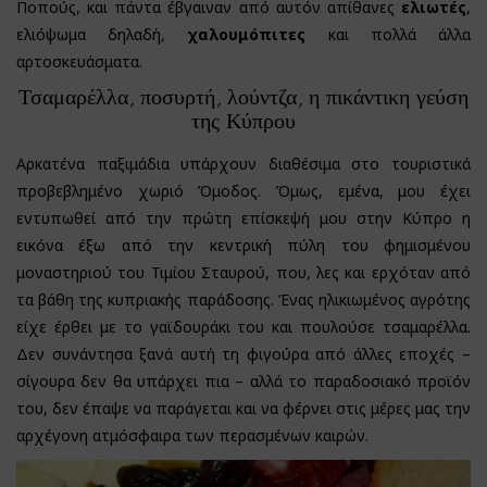
Ποπούς, και πάντα έβγαιναν από αυτόν απίθανες
ελιωτές
,
ελιόψωμα δηλαδή,
χαλουμόπιτες
και πολλά άλλα
αρτοσκευάσματα.
Τσαμαρέλλα, ποσυρτή, λούντζα, η πικάντικη γεύση
της Κύπρου
Αρκατένα παξιμάδια υπάρχουν διαθέσιμα στο τουριστικά
προβεβλημένο χωριό Όμοδος. Όμως, εμένα, μου έχει
εντυπωθεί από την πρώτη επίσκεψή μου στην Κύπρο η
εικόνα έξω από την κεντρική πύλη του φημισμένου
μοναστηριού του Τιμίου Σταυρού, που, λες και ερχόταν από
τα βάθη της κυπριακής παράδοσης. Ένας ηλικιωμένος αγρότης
είχε έρθει με το γαϊδουράκι του και πουλούσε τσαμαρέλλα.
Δεν συνάντησα ξανά αυτή τη φιγούρα από άλλες εποχές –
σίγουρα δεν θα υπάρχει πια – αλλά το παραδοσιακό προϊόν
του, δεν έπαψε να παράγεται και να φέρνει στις μέρες μας την
αρχέγονη ατμόσφαιρα των περασμένων καιρών.