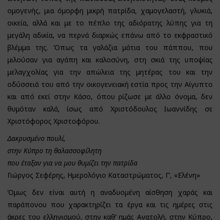
ομογενής, μια όμορφη μικρή πατρίδα, χαμογελαστή, γλυκιά,
οικεία, αλλά και με το πέπλο της αδιόρατης λύπης για τη
μεγάλη αδικία, να περνά διαρκώς επάνω από το εκφραστικό
βλέμμα της. Όπως τα γαλάζια μάτια του πάππου, που
μιλούσαν για αγάπη και καλοσύνη, στη σκιά της υποψίας
μελαγχολίας για την απώλεια της μητέρας του και την
οδύσσειά του από την οικογενειακή εστία προς την Αίγυπτο
και από εκεί στην Κάσο, όπου ρίζωσε με άλλο όνομα, δεν
θυμόταν καλά, ίσως από Χριστόδουλος Ιωαννίδης σε
Χριστόφορος Χριστοφόρου.
Δακρυσμένο πουλί,
στην Κύπρο τη θαλασσοφίλητη
που έταξαν για να μου θυμίζει την πατρίδα
Γιώργος Σεφέρης, Ημερολόγιο Καταστρώματος, Γ’, «Ελένη»
Όμως δεν είναι αυτή η αναδυομένη αίσθηση χαράς και
παράπονου που χαρακτηρίζει τα έργα και τις ημέρες στις
άκρες του ελληνισμού, στην καθ’ ημάς Ανατολή, στην Κύπρο,