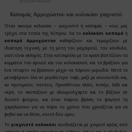
EUDEMONIA.GR
Καπαμάς Αμμοχώστου και κολοκάσι γιαχνιστό
Όταν ακούμε κολοκάσι – γιαχνιστό ή καπαμάς – νους μας
τρέχει στα τοπία της Κύπρου. Για το
κολοκάσι καπαμά
ή
καπαμά
Αμμοχώστου
καθαρίζουν και τεμαχίζουν με
ιδιαίτερη τεχνική, με τη μύτη του μαχαιριού, τον κόνδυλο,
γιατί είναι σκληρός. Στην κατσαρόλα με το κρασί βαπτίζουν τα
κομμάτια του αρνιού και του κολοκασιού, και τα βράζουν για
ένα τέταρτο να βράσουν μέχρι να πάρουν μυρωδιά. Μετά τα
μεταφέρουν όλα σε μεγαλύτερο ταψί, μαζί με κουνουπίδι και,
αν προτιμούν, πατάτες. Προσθέτουν αλάτι, πιπέρι, λάδι και
νερό, το σκεπάζουν με αλουμινόχαρτο και το βάζουν σε
δυνατό φούρνο, και όταν παίρνει βράση το φαγητό τη
χαμηλώνουν για να πάρει το χρόνο που χρειάζεται για να
ψηθεί και να δέσει, κοντά δύο ώρες.
Το
γιαχνιστό κολοκάσι
συνδυάζεται με χοιρινό κρέας από
μπέικον ή σπάλα κομμένο σε κύβους, όπως και ο κόνδυλος.