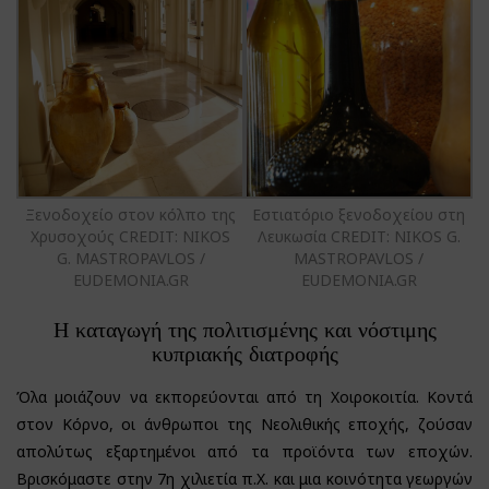
Ξενοδοχείο στον κόλπο της
Εστιατόριο ξενοδοχείου στη
Χρυσοχούς CREDIT: NIKOS
Λευκωσία CREDIT: NIKOS G.
G. MASTROPAVLOS /
MASTROPAVLOS /
EUDEMONIA.GR
EUDEMONIA.GR
Η καταγωγή της πολιτισμένης και νόστιμης
κυπριακής διατροφής
Όλα μοιάζουν να εκπορεύονται από τη Χοιροκοιτία. Κοντά
στον Κόρνο, οι άνθρωποι της Νεολιθικής εποχής, ζούσαν
απολύτως εξαρτημένοι από τα προϊόντα των εποχών.
Βρισκόμαστε στην 7η χιλιετία π.Χ. και μια κοινότητα γεωργών