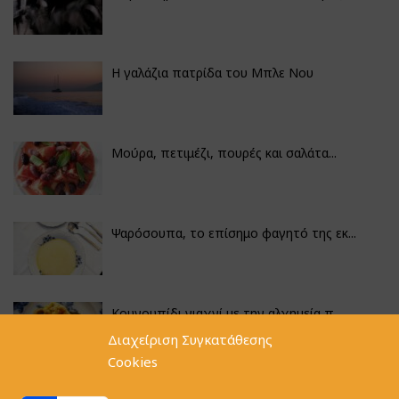
Η γαλάζια πατρίδα του Μπλε Νου
Μούρα, πετιμέζι, πουρές και σαλάτα...
Ψαρόσουπα, το επίσημο φαγητό της εκ...
Κουνουπίδι γιαχνί με την αλχημεία π...
Διαχείριση Συγκατάθεσης
Cookies
Αγκινάρες γεμιστές με ρύζι και ριζό...