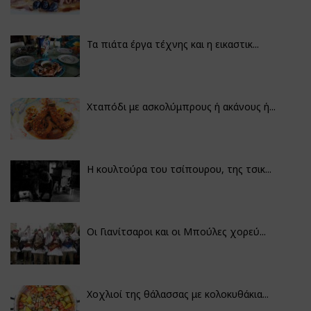
Τα πιάτα έργα τέχνης και η εικαστικ...
Χταπόδι με ασκολύμπρους ή ακάνους ή...
Η κουλτούρα του τσίπουρου, της τσικ...
Οι Γιανίτσαροι και οι Μπούλες χορεύ...
Χοχλιοί της θάλασσας με κολοκυθάκια...