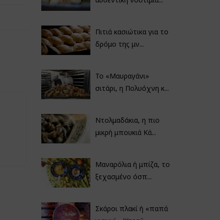
Πιτιά κασιώτικα για το
δρόμο της μν...
Το «Μαυραγάνι»
σιτάρι, η Πολυόχνη κ...
Ντολμαδάκια, η πιο
μικρή μπουκιά Κά...
Μαναρόλια ή μπίζα, το
ξεχασμένο όσπ...
Σκάροι πλακί ή «παπά