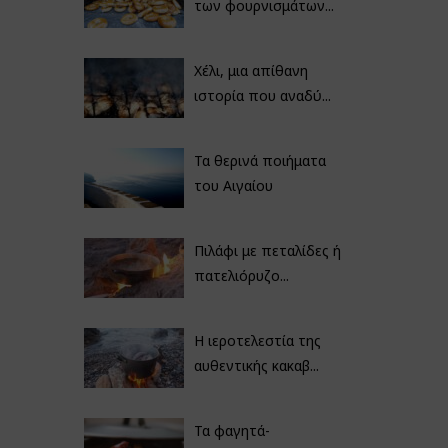
των φουρνισμάτων...
Χέλι, μια απίθανη
ιστορία που αναδύ...
Τα θερινά ποιήματα
του Αιγαίου
Πιλάφι με πεταλίδες ή
πατελιόρυζο...
Η ιεροτελεστία της
αυθεντικής κακαβ...
Τα φαγητά-