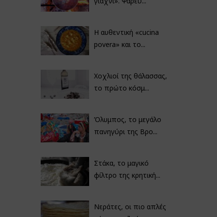
γιαχνί». Ψαρεύ...
Η αυθεντική «cucina
povera» και το...
Χοχλιοί της θάλασσας,
το πρώτο κόσμ...
Όλυμπος, το μεγάλο
πανηγύρι της Βρο...
Στάκα, το μαγικό
φίλτρο της κρητική...
Νεράτες, οι πιο απλές