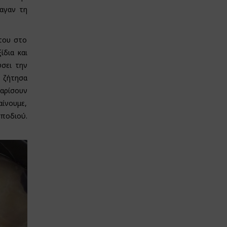
αγαν τη
 του στο
ίδια και
ύσει την
, ζήτησα
θαρίσουν
αίνουμε,
αποδιού.