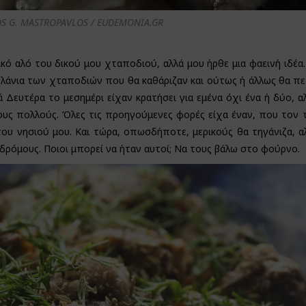
OS G. MASTROPAVLOS / EUDEMONIA.GR
δικό αλό του δικού μου χταποδιού, αλλά μου ήρθε μια φαεινή ιδέ
ελάνια των χταποδιών που θα καθάριζαν και ούτως ή άλλως θα π
 Δευτέρα το μεσημέρι είχαν κρατήσει για εμένα όχι ένα ή δύο, α
υς πολλούς. Όλες τις προηγούμενες φορές είχα έναν, που τον 
υ νησιού μου. Και τώρα, οπωσδήποτε, μερικούς θα τηγάνιζα, α
 δρόμους. Ποιοι μπορεί να ήταν αυτοί; Να τους βάλω στο φούρνο.