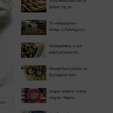
Πιτιά κασιώτικα για το
δρόμο της μν...
Το «Μαυραγάνι»
σιτάρι, η Πολυόχνη κ...
Ντολμαδάκια, η πιο
μικρή μπουκιά Κά...
Μαναρόλια ή μπίζα, το
ξεχασμένο όσπ...
Σκάροι πλακί ή «παπά
γιαχνί». Ψαρεύ...
ΩΣΗ