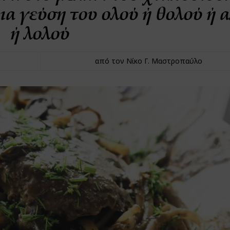
α γεύση του ολού ή θολού ή 
ή λολού
από τον Νίκο Γ. Μαστροπαύλο