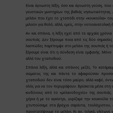
Είναι άγνωστη λέξη, όσο και άγνωστη γεύση, που
γευστικών μυστηρίων της βαθιάς νησιωτικότητας
μελάνι που έχει το χταπόδι στην «κουκούλα» του
μιλούν για θολό, αλλά, εμείς, στην νοτιοανατολική 
Αν και σπάνια, η λέξη ηχεί από τα αρχαία χρόνια
σουπιάς. Δεν ξέρουμε ποια από τις δύο σημασίες
λασπώδες παρέπεμψε στο μελάνι της σουπιάς ή το
ξέρουμε είναι ότι η σύνδεση είναι εμφανής. Μόνο
αλλά του χταποδιού.
Σπάνια λέξη, αλλά και σπάνιος μεζές. Το κατάμ
σώματος της και πάντα το αφαιρούσαν προσεκ
χταποδιού δεν είναι τόσο μαύρο, αλλά καφέ, όντω
ολός για να τον περιγράψουν. Βρίσκεται μέσα στη
κινδύνους από το «μελανοδοχείο» της σουπιάς.
χέρια ή με το αγκίστρι, γυρίζαμε την κουκούλα τ
χτυπούσαμε στα βράχια σαράντα, τουλάχιστον, φ
προστατέψουμε το μελάνι. Κι αν, τελικά, γλίτωνε 