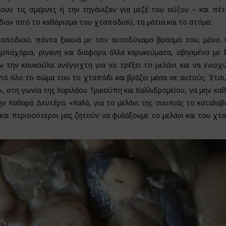
υν τις σμέρνες ή την τηγάνιζαν για μεζέ του ούζου – και πέτ
δια» από το καθάρισμα του χταποδιού, τα μάτια και το στόμα.
 χταποδιού, πάντα ξεκινά με τον αυτοδύναμο βρασμό του, μόνο
μπαχάρια, ρίγανη και διάφορα άλλα καρυκεύματα, σβησμένο με ξ
ω την κουκούλα ανέγγιχτη για να τρέξει το μελάνι και να ενισχ
ό όλο το σώμα του το χταπόδι και βράζει μέσα σε αυτούς. Έτσι
, στη γωνία της Χαριλάου Τρικούπη και Καλλιδρομείου, να μην κα
ην Καθαρά Δευτέρα. «Καλά, για το μελάνι της σουπιάς το καταλαβ
και περισσότεροι μας ζητούν να φυλάξουμε το μελάνι και του χτ