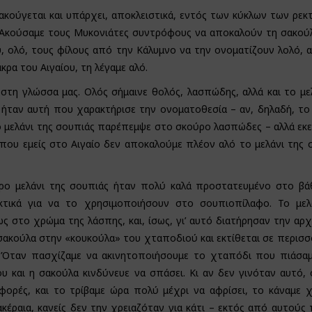
 ακούγεται και υπάρχει, αποκλειστικά, εντός των κύκλων των ρε
. Ακούσαμε τους Μυκονιάτες συντρόφους να αποκαλούν τη σακού
, ολό, τους φίλους από την Κάλυμνο να την ονοματίζουν λολό, 
άκρα του Αιγαίου, τη λέγαμε αλό.
 στη γλώσσα μας. Ολός σήμαινε θολός, λασπώδης, αλλά και το με
 ήταν αυτή που χαρακτήρισε την ονοματοθεσία – αν, δηλαδή, τ
 μελάνι της σουπιάς παρέπεμψε στο σκούρο λασπώδες – αλλά εκ
 που εμείς στο Αιγαίο δεν αποκαλούμε πλέον αλό το μελάνι της 
αυρο μελάνι της σουπιάς ήταν πολύ καλά προστατευμένο στο β
τικά για να το χρησιμοποιήσουν στο σουπιοπίλαφο. Το μελ
ς στο χρώμα της λάσπης, και, ίσως, γι’ αυτό διατήρησαν την αρχ
 σακούλα στην «κουκούλα» του χταποδιού και εκτίθεται σε περισ
 Όταν πασχίζαμε να ακινητοποιήσουμε το χταπόδι που πιάσαμ
ου και η σακούλα κινδύνευε να σπάσει. Κι αν δεν γινόταν αυτό,
ορές, και το τρίβαμε ώρα πολύ μέχρι να αφρίσει, το κάναμε 
ακέραια, κανείς δεν την χρειαζόταν για κάτι – εκτός από αυτούς