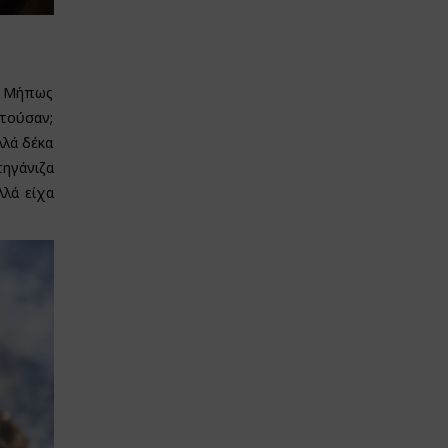
α. Μήπως
ετούσαν;
λλά δέκα
τηγάνιζα
λλά είχα