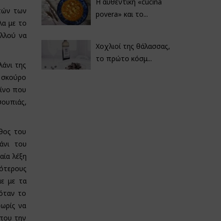
Η αυθεντική «cucina
κτών των
povera» και το...
λα με το
αλλού να
Χοχλιοί της θάλασσας,
το πρώτο κόσμ...
λάνι της
ο σκούρο
είνο που
σουπιάς,
άθος του
άνι του
αία λέξη
σότερους
ε με τα
 όταν το
χωρίς να
 που την