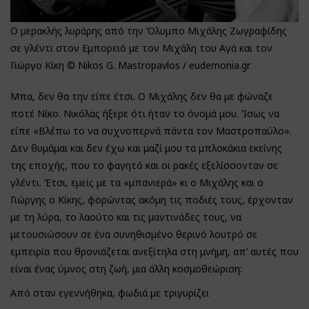
Ο μερακλής λυράρης από την Όλυμπο Μιχάλης Ζωγραφίδης
σε γλέντι στον Εμπορειό με τον Μιχάλη του Αγά και τον
Γιώργο Κίκη © Nikos G. Mastropavlos / eudemonia.gr
Μπα, δεν θα την είπε έτσι. Ο Μιχάλης δεν θα με φώναζε
ποτέ Νίκο. Νικόλας ήξερε ότι ήταν το όνομά μου. Ίσως να
είπε «Βλέπω το να συχνοπερνά πάντα τον Μαστροπαύλο».
Δεν θυμάμαι και δεν έχω και μαζί μου τα μπλοκάκια εκείνης
της εποχής, που το φαγητό και οι ρακές εξελίσσονταν σε
γλέντι. Έτσι, εμείς με τα «μπανιερά» κι ο Μιχάλης και ο
Γιώργης ο Κίκης, φορώντας ακόμη τις ποδιές τους, έρχονταν
με τη λύρα, το λαούτο και τις μαντινάδες τους, να
μετουσιώσουν σε ένα συνηθισμένο θερινό λουτρό σε
εμπειρία που θρονιάζεται ανεξίτηλα στη μνήμη, απ’ αυτές που
είναι ένας ύμνος στη ζωή, μια άλλη κοσμοθεώριση:
Από σταν εγεννήθηκα, φωδιά με τριγυρίζει