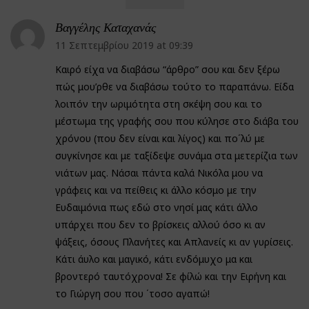
Βαγγέλης Καταχανάς
11 Σεπτεμβρίου 2019 at 09:39
Καιρό είχα να διαβάσω “άρθρο” σου και δεν ξέρω
πώς μου’ρθε να διαβάσω τούτο το παραπάνω. Είδα
λοιπόν την ωριμότητα στη σκέψη σου και το
μέστωμα της γραφής σου που κύλησε στο διάβα του
χρόνου (που δεν είναι και λίγος) και πο΄λύ με
συγκίνησε και με ταξίδεψε συνάμα στα μετερίζια των
νιάτων μας. Νάσαι πάντα καλά Νικόλα μου να
γράφεις και να πείθεις κι άλλο κόσμο με την
Ευδαιμόνια πως εδώ στο νησί μας κάτι άλλο
υπάρχει που δεν το βρίσκεις αλλού όσο κι αν
ψάξεις, όσους Πλανήτες και Απλανείς κι αν γυρίσεις.
Κάτι άυλο και μαγικό, κάτι ενδόμυχο μα και
βροντερό ταυτόχρονα! Σε φίλώ και την Ειρήνη και
το Γιώργη σου που ΄τοσο αγαπώ!