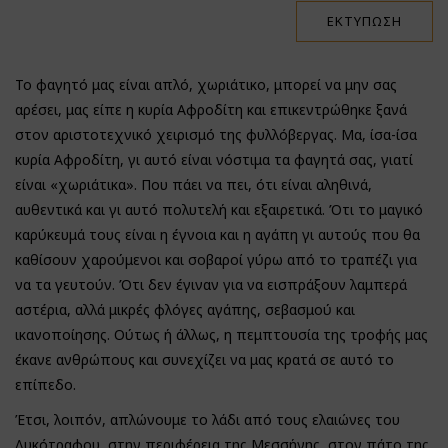
ΕΚΤΎΠΩΣΗ
Το φαγητό μας είναι απλό, χωριάτικο, μπορεί να μην σας
αρέσει, μας είπε η κυρία Αφροδίτη και επικεντρώθηκε ξανά
στον αριστοτεχνικό χειρισμό της φυλλόβεργας. Μα, ίσα-ίσα
κυρία Αφροδίτη, γι αυτό είναι νόστιμα τα φαγητά σας, γιατί
είναι «χωριάτικα».
Που πάει να πει, ότι είναι αληθινά,
αυθεντικά και γι αυτό πολυτελή και εξαιρετικά. Ότι το μαγικό
καρύκευμά τους είναι η έγνοια και η αγάπη γι αυτούς που θα
καθίσουν χαρούμενοι και σοβαροί γύρω από το τραπέζι για
να τα γευτούν. Ότι δεν έγιναν για να εισπράξουν λαμπερά
αστέρια, αλλά μικρές φλόγες αγάπης, σεβασμού και
ικανοποίησης. Ούτως ή άλλως, η πεμπτουσία της τροφής μας
έκανε ανθρώπους και συνεχίζει να μας κρατά σε αυτό το
επίπεδο.
Έτσι, λοιπόν, απλώνουμε το λάδι από τους ελαιώνες του
Λυκότραφου, στην περιφέρεια της Μεσσήνης, στον πάτο της