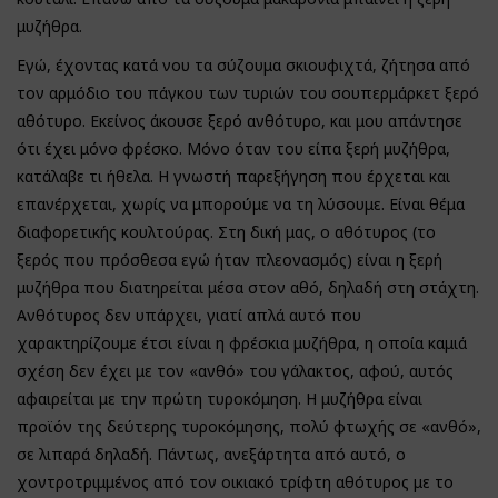
μυζήθρα.
Εγώ, έχοντας κατά νου τα σύζουμα σκιουφιχτά, ζήτησα από
τον αρμόδιο του πάγκου των τυριών του σουπερμάρκετ ξερό
αθότυρο. Εκείνος άκουσε ξερό ανθότυρο, και μου απάντησε
ότι έχει μόνο φρέσκο. Μόνο όταν του είπα ξερή μυζήθρα,
κατάλαβε τι ήθελα. Η γνωστή παρεξήγηση που έρχεται και
επανέρχεται, χωρίς να μπορούμε να τη λύσουμε. Είναι θέμα
διαφορετικής κουλτούρας. Στη δική μας, ο αθότυρος (το
ξερός που πρόσθεσα εγώ ήταν πλεονασμός) είναι η ξερή
μυζήθρα που διατηρείται μέσα στον αθό, δηλαδή στη στάχτη.
Ανθότυρος δεν υπάρχει, γιατί απλά αυτό που
χαρακτηρίζουμε έτσι είναι η φρέσκια μυζήθρα, η οποία καμιά
σχέση δεν έχει με τον «ανθό» του γάλακτος, αφού, αυτός
αφαιρείται με την πρώτη τυροκόμηση. Η μυζήθρα είναι
προϊόν της δεύτερης τυροκόμησης, πολύ φτωχής σε «ανθό»,
σε λιπαρά δηλαδή. Πάντως, ανεξάρτητα από αυτό, ο
χοντροτριμμένος από τον οικιακό τρίφτη αθότυρος με το