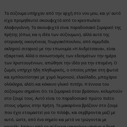
Τα σύζουμα υπήρχαν από την αρχή στο νου μου, και γι’ αυτό
είχα προμηθευτεί σκιουφιχτά από το κρεοπωλείο
Αλαφογιάννη. Τα σκιουφιχτά είναι παραδοσιακό ζυμαρικό της
Κρήτης (όπως και η ιδέα των σύζουμων), αλλά αυτά της
στεριανής οικογένειας Γεωργακόπουλου, από σιμιγδάλι
σκληρού σιταριού με την επωνυμία «Η Ανδρίτσαινα», είναι
εξαιρετικά. Αλλά ο συνωστισμός των εδεσμάτων την ημέρα
των Χριστουγέννων, απώθησε την ιδέα για την επομένη. Ο
ζωμός υπήρχε ήδη πληθωρικός, ο οποίος μπήκε στη φωτιά
και εμπλουτίστηκε με χυμό λεμονιού, ελαιόλαδο, μπαχάρια
ολόκληρα, αλάτι και κόκκινο γλυκό πιπέρι. Η έννοια του
σύζουμου σημαίνει ότι τα ζυμαρικά όταν βράσουν, κολυμπούν
στο ζουμί τους. Αυτό είναι το παραδοσιακό πρώτο πιάτο
στους γάμους στην Κρήτη. Τα μακαρόνια βράζουν στο ζουμί
που έχει ετοιμαστεί για το πιλάφι, και σερβίρονται μαζί με
αυτό, ώστε, από ένα σημείο και μετά να τρώγονται με
κουτάλι. Επάνω από τα σύζουμα μακαρόνια μπαίνει η ξερή