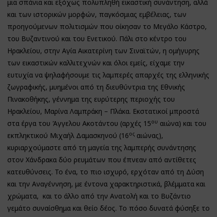
μια σπάνια και εξόχως πολυπληθή εικαστική συνάντηση, αλλά
και των ιστορικών μορφών, παγκόσμιας εμβέλειας, των
προηγούμενων πολιτισμών που οίκησαν το Μεγάλο Κάστρο,
του Βυζαντινού και του Ενετικού. Πάλι στο κέντρο του
Ηρακλείου, στην Αγία Αικατερίνη των Σιναϊτών, η ομήγυρης
των εικαστικών καλλιτεχνών και όλοι εμείς, είχαμε την
ευτυχία να ψηλαφήσουμε τις λαμπερές απαρχές της ελληνικής
ζωγραφικής, μυημένοι από τη διευθύντρια της Εθνικής
Πινακοθήκης, γέννημα της ευρύτερης περιοχής του
Ηρακλείου, Μαρίνα Λαμπράκη – Πλάκα. Εκστατικοί μπροστά
ου
στα έργα του Άγγελου Ακοτάντου (αρχές 15
αιώνα) και του
ος
εκπληκτικού Μιχαήλ Δαμασκηνού (16
αιώνας),
κυριαρχούμαστε από τη μαγεία της λαμπερής συνάντησης
στον Χάνδρακα δύο ρευμάτων που έπνεαν από αντίθετες
κατευθύνσεις. Το ένα, το πιο ισχυρό, ερχόταν από τη Δύση
και την Αναγέννηση, με έντονα χαρακτηριστικά, βλέμματα και
χρώματα, και το άλλο από την Ανατολή και το Βυζάντιο
γεμάτο συναίσθημα και θείο δέος. Το πόσο δυνατά φύσηξε το