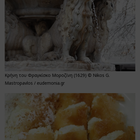
Κρήνη του Φραγκίσκο Μοροζίνη (1629) © Nikos G.
Mastropavlos / eudemonia.gr