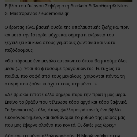
Βιβλία του Γιώργου Σεφέρη στη Βικελαία Βιβλιοθήκη © Nikos
G. Mastropavlos / eudemonia.gr
Ο έρωτας είναι βασική ουσία της απολαυστικής ζωής και πριν
και μετά την Ιστορία· μέχρι και σήμερα η ενέργειά του
ξεχειλίζει και κυλά στους γεμάτους ζωντάνια και νιάτα
πεζόδρομους.
«Θα πάρουμε ένα μεγάλο αυτοκίνητο όπου θα μπούμε όλοι
μέσα (…). Έτσι θα φτάσουμε τραγουδώντας. Ευτυχώς τα
παιδιά, πιο σοφά από τους μεγάλους, χαίρονται πάντα τη
στιγμή που ζούνε κι όχι τι τους περιμένει…»
«Δε βρίσκω τίποτε άλλο σήμερα παρά την πρώτη μας μέρα.
Εκείνο το βράδυ που τέλειωσε τόσο αργά και τόσο ξαφνικά.
Τα ξανακοιτάζω όλα, όπως φυλλομετρά κανείς ένα βιβλίο
εικονογραφημένο, και αισθάνομαι το ρυθμό της μοίρας μας
που μας έφερνε ολοένα πιο κοντά. Οι δικές μας ώρες.»
Δύο ερωτευμένοι αλληλογραφούν. Η Μαρώ γράφει στον