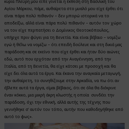
κυρία Πλεύρη μου είπε γίνεται η έκθεση στη Βασιλική του
Αγίου Μάρκου, πάμε, αυθαίρετα στο μυαλό μου είχε έρθει ότι
είναι πάρα πολύ πιθανόν – δεν μπορώ ιστορικά να το
αποδείξω, αλλά είναι πάρα πολύ πιθανόν – αυτόν τον χώρο
να τον είχε περπατήσει ο Δομίνικος Θεοτοκόπουλος,
υπήρχε πριν φύγει για τη Βενετία. Και είναι βέβαιο – νομίζω
εγώ ή θέλω να νομίζω – ότι επειδή δούλευε και στη δικιά μας
παράδοση και σε εκείνο που είχε έρθει και ήταν δύο αιώνες
εδώ, αυτό που ερχόταν από την Αναγέννηση, από την
Ιταλία, από τη Βενετία, θα είχε κάτσει με προσοχή και θα
είχε δει όλα αυτά τα έργα. Και έκανα την αναγκαία μεταγωγή,
την αυθαίρετη, το συνηθίζουμε στην Αρκαδία, να πω ότι αν
έβλεπε αυτά τα έργα, είμαι βέβαιος, ότι σε όλα θα διέκρινε
έναν κόκκο, μια μικρή άκρη κλωστής η οποία συνδέει την
παράδοση, όχι την εθνική, αλλά αυτής της τέχνης που
γεννήθηκε σ’ αυτόν τον τόπο, αυτήν που καθοδηγήθηκε από
αυτό το φως».