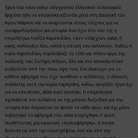
Έργα του «συν ενός» σύγχρονου ελληνικού πολιτισμού,
άρχισαν ήδη να αποσυσκευάζονται μέσα στη Βασιλική του
Αγίου Μάρκου και να αναρτώνται στους τοίχους για να
συναρμολογήσουν μια ιστορία που έχει στο νου της η
επιμελήτρια Λουΐζα Καραπιδάκη. «Δεν υπάρχουν καλές ή
κακές συλλογές» λέει, «αλλά η οπτική του συλλέκτη». Καθώς η
κυρία Καραπιδάκη περιδιάβαζε τα 1200 και πλέον έργα της
συλλογής του Σωτήρη Φέλιου, όλο και πιο αποκαλυπτικά
αναδυόταν από την πίσω όψη τους ένα ιδιαίτερο για το
καθένα αφήγημα που είχε συνθέσει ο συλλέκτης, ο ιδανικός
συλλέκτης κατά την κυρία Λαμπράκη, καθώς αγοράζει έργα όχι
για να επενδύσει, αλλά γιατί αγαπάει. Η επιμελήτρια
προκάλεσε τον συλλέκτη να της μιλήσει διεξοδικά για την
ιστορία που διηγούταν σε αυτόν το κάθε έργο, και όχι μόνο
σεβάστηκε το αφήγημά του, αλλά στηρίχθηκε σ’ αυτό,
συνθέτοντας μια εικαστική «πολυαφήγηση», η οποία
διαπνέεται από την εσωστρέφεια, όσο και από την