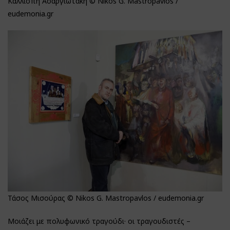
Καλλιόπη Ασαργιωτάκη © Nikos G. Mastropavlos /
eudemonia.gr
Τάσος Μισούρας © Nikos G. Mastropavlos / eudemonia.gr
Μοιάζει με πολυφωνικό τραγούδι· οι τραγουδιστές –