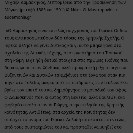
Μιχαήλ Δαμασκηνός, λεπτομέρεια από την Προσκύνηση των
Μάγων (μεταξύ 1585 και 1591) © Nikos G. Mastropavlos /
eudemonia.gr
«Ο Δαμασκηνός είναι εντελώς σύγχρονος του Γκρέκο. Οι δυο
τους αντιπροσωπεύουν δύο τάσεις της Κρητικής Σχολής. Ο
Γκρέκο θέλησε να γίνει Δυτικός και γι αυτό μπήκε ξανά στο
σχολείο της Δυτικής τέχνης, στο εργαστήριο του Τισιανού
στη Ρώμη. Είχε ήδη δυτικά στοιχεία στις πρώιμες εικόνες που
δημιούργησε στον Χάνδακα, αλλά πραγματική μίξη στοιχείων
Βυζαντινών και Δυτικών τα εμφάνισε στα έργα του όταν πια
πήγε στο Τολέδο, μακριά από τις επιδράσεις των Ιταλών. Εκεί
βρήκε τον εαυτό του και δημιούργησε το μοναδικό του ύφος.
Ο Δαμασκηνός πάει κι αυτός στη Βενετία, αλλά δουλεύει ένα
φοβερό σύνολο στον Αι Γιώργη, στην εκκλησία της Κρητικής
κοινότητας. Αντιθέτως, στα αρχεία της Κοινότητας δεν
υπάρχει το όνομα του Γκρέκο. Δηλαδή αποκόπτεται εντελώς
από τους συμπατριώτες του και προσπαθεί να μυηθεί στο