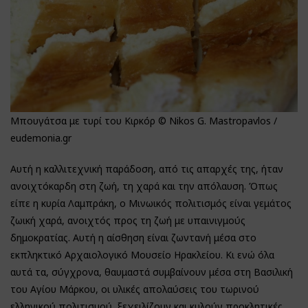
Μπουγάτσα με τυρί του Κιρκόρ © Nikos G. Mastropavlos /
eudemonia.gr
Αυτή η καλλιτεχνική παράδοση, από τις απαρχές της, ήταν
ανοιχτόκαρδη στη ζωή, τη χαρά και την απόλαυση. Όπως
είπε η κυρία Λαμπράκη, ο Μινωικός πολιτισμός είναι γεμάτος
ζωική χαρά, ανοιχτός προς τη ζωή με υπαινιγμούς
δημοκρατίας. Αυτή η αίσθηση είναι ζωντανή μέσα στο
εκπληκτικό Αρχαιολογικό Μουσείο Ηρακλείου. Κι ενώ όλα
αυτά τα, σύγχρονα, θαυμαστά συμβαίνουν μέσα στη Βασιλική
του Αγίου Μάρκου, οι υλικές απολαύσεις του τωρινού
ελληνικού πολιτισμού, ξεχειλίζουν και κυλούν προκλητικές