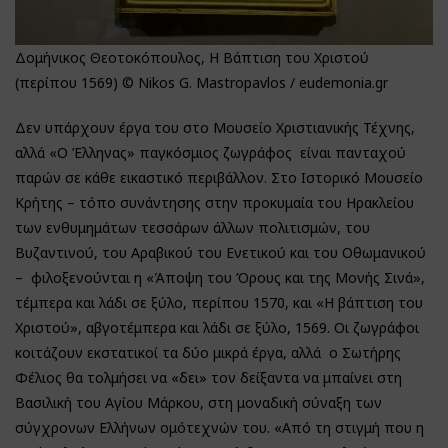
Δομήνικος Θεοτοκόπουλος, Η Βάπτιση του Χριστού
(περίπου 1569) © Nikos G. Mastropavlos / eudemonia.gr
Δεν υπάρχουν έργα του στο Μουσείο Χριστιανικής Τέχνης,
αλλά «Ο Έλληνας» παγκόσμιος ζωγράφος είναι πανταχού
παρών σε κάθε εικαστικό περιβάλλον. Στο Ιστορικό Μουσείο
Κρήτης – τόπο συνάντησης στην προκυμαία του Ηρακλείου
των ενθυμημάτων τεσσάρων άλλων πολιτισμών, του
Βυζαντινού, του Αραβικού του Ενετικού και του Οθωμανικού
– φιλοξενούνται η «Άποψη του Όρους και της Μονής Σινά»,
τέμπερα και λάδι σε ξύλο, περίπου 1570, και «Η βάπτιση του
Χριστού», αβγοτέμπερα και λάδι σε ξύλο, 1569. Οι ζωγράφοι
κοιτάζουν εκστατικοί τα δύο μικρά έργα, αλλά ο Σωτήρης
Φέλιος θα τολμήσει να «δει» τον δείξαντα να μπαίνει στη
Βασιλική του Αγίου Μάρκου, στη μοναδική σύναξη των
σύγχρονων Ελλήνων ομότεχνών του. «Από τη στιγμή που η