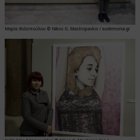
Μαρία Φιλοπούλου © Nikos G. Mastropavlos / eudemonia.gr