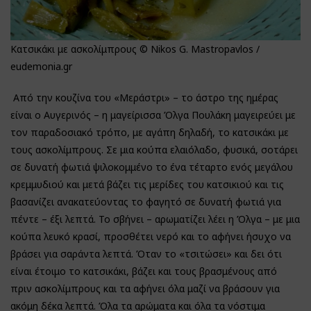
Κατσικάκι με ασκολίμπρους © Nikos G. Mastropavlos /
eudemonia.gr
Από την κουζίνα του «Μεράστρι» – το άστρο της ημέρας
είναι ο Αυγερινός – η μαγείρισσα Όλγα Πουλάκη μαγειρεύει με
τον παραδοσιακό τρόπο, με αγάπη δηλαδή, το κατσικάκι με
τους ασκολίμπρους. Σε μια κούπα ελαιόλαδο, φυσικά, σοτάρει
σε δυνατή φωτιά ψιλοκομμένο το ένα τέταρτο ενός μεγάλου
κρεμμυδιού και μετά βάζει τις μερίδες του κατσικιού και τις
βασανίζει ανακατεύοντας το φαγητό σε δυνατή φωτιά για
πέντε – έξι λεπτά. Το σβήνει – αρωματίζει λέει η Όλγα – με μια
κούπα λευκό κρασί, προσθέτει νερό και το αφήνει ήσυχο να
βράσει για σαράντα λεπτά. Όταν το «τσιτώσει» και δει ότι
είναι έτοιμο το κατσικάκι, βάζει και τους βρασμένους από
πριν ασκολίμπρους και τα αφήνει όλα μαζί να βράσουν για
ακόμη δέκα λεπτά. Όλα τα αρώματα και όλα τα νόστιμα