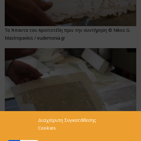
Τα Άπαντα του Αριστοτέλη πριν την συντήρηση © Nikos G.
Mastropavlos / eudemonia.gr
Διαχείριση Συγκατάθεσης
Cookies