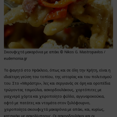
Σκιουφιχτά μακαρόνια με απάκι © Nikos G. Mastropavlos /
eudemonia.gr
Το φαγητό στο Ηράκλειο, όπως και σε όλη την Κρήτη, είναι η
ιδιαίτερη γεύση του τοπίου, της ιστορίας και του πολιτισμού
του. Στο «Μεράστρι», λες και σεργιανάς σε όρη και οροπέδια
τρώγοντας τσιμούλια, ασκορδουλάκους, χορτόπιτες με
γιαχνερά χόρτα και χειροποίητο φύλλο, αγγιναροκούκια,
οφτό με πατάτες και ντομάτα στον ξυλόφουρνο,
χειροποίητα σκιουφιχτά μακαρόνια με απάκι, και, κυρίως,
κατσικάκι με ασκολίμπρους. Οι ασκορδουλάκοι και οι