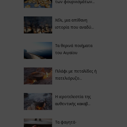
των φουρνισμάτων...
Χέλι, μια απίθανη
ιστορία που αναδύ...
Τα θερινά ποιήματα
του Αιγαίου
Πιλάφι με πεταλίδες ή
πατελιόρυζο...
Η ιεροτελεστία της
αυθεντικής κακαβ...
Τα φαγητά-