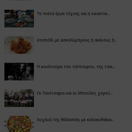
Τα πιάτα έργα τέχνης και η εικαστικ...
Χταπόδι με ασκολύμπρους ή ακάνους ή...
Η κουλτούρα του τσίπουρου, της τσικ...
Οι Γιανίτσαροι και οι Μπούλες χορεύ...
Χοχλιοί της θάλασσας με κολοκυθάκια...