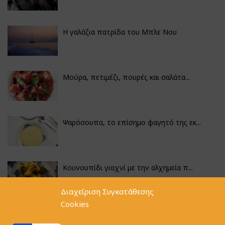
Η γαλάζια πατρίδα του Μπλε Νου
Μούρα, πετιμέζι, πουρές και σαλάτα...
Ψαρόσουπα, το επίσημο φαγητό της εκ...
Κουνουπίδι γιαχνί με την αλχημεία π...
Διαχείριση Συγκατάθεσης
Cookies
Αγκινάρες γεμιστές με ρύζι και ριζό...