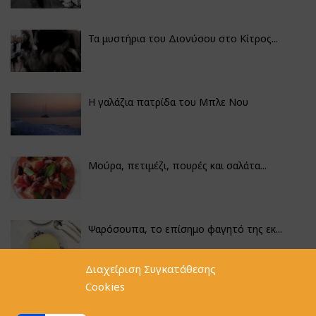
Τα μυστήρια του Διονύσου στο Κίτρος...
Η γαλάζια πατρίδα του Μπλε Νου
Μούρα, πετιμέζι, πουρές και σαλάτα...
Ψαρόσουπα, το επίσημο φαγητό της εκ...
Διαχείριση Συγκατάθεσης
Cookies
Κουνουπίδι γιαχνί με την αλχημεία π...