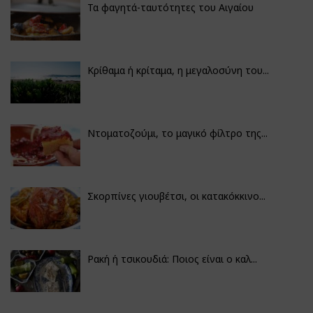
Τα φαγητά-ταυτότητες του Αιγαίου
Κρίθαμα ή κρίταμα, η μεγαλοσύνη του...
Ντοματοζούμι, το μαγικό φίλτρο της...
Σκορπίνες γιουβέτσι, οι κατακόκκινο...
Ρακή ή τσικουδιά: Ποιος είναι ο καλ...