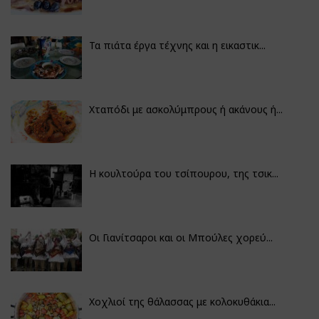
Τα πιάτα έργα τέχνης και η εικαστικ...
Χταπόδι με ασκολύμπρους ή ακάνους ή...
Η κουλτούρα του τσίπουρου, της τσικ...
Οι Γιανίτσαροι και οι Μπούλες χορεύ...
Χοχλιοί της θάλασσας με κολοκυθάκια...