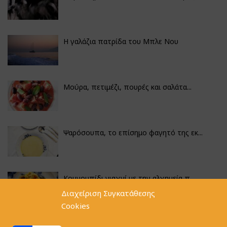
Η γαλάζια πατρίδα του Μπλε Νου
Μούρα, πετιμέζι, πουρές και σαλάτα...
Ψαρόσουπα, το επίσημο φαγητό της εκ...
Κουνουπίδι γιαχνί με την αλχημεία π...
Διαχείριση Συγκατάθεσης
Cookies
Αγκινάρες γεμιστές με ρύζι και ριζό...