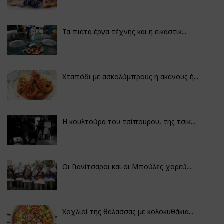
Τα πιάτα έργα τέχνης και η εικαστικ...
Χταπόδι με ασκολύμπρους ή ακάνους ή...
Η κουλτούρα του τσίπουρου, της τσικ...
Οι Γιανίτσαροι και οι Μπούλες χορεύ...
Χοχλιοί της θάλασσας με κολοκυθάκια...