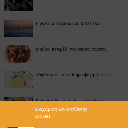
Η γαλάζια πατρίδα του Μπλε Νου
Μούρα, πετιμέζι, πουρές και σαλάτα...
Ψαρόσουπα, το επίσημο φαγητό της εκ...
Κουνουπίδι γιαχνί με την αλχημεία π...
Διαχείριση Συγκατάθεσης
Cookies
Αγκινάρες γεμιστές με ρύζι και ριζό...