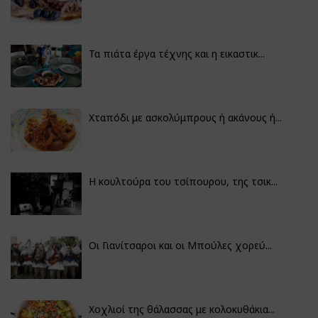
Τα πιάτα έργα τέχνης και η εικαστικ...
Χταπόδι με ασκολύμπρους ή ακάνους ή...
Η κουλτούρα του τσίπουρου, της τσικ...
Οι Γιανίτσαροι και οι Μπούλες χορεύ...
Χοχλιοί της θάλασσας με κολοκυθάκια...