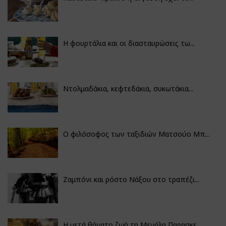
Η φουρτάλια και οι διασταυρώσεις τω...
Ντολμαδάκια, κεφτεδάκια, συκωτάκια...
Ο φιλόσοφος των ταξιδιών Ματσούο Μπ...
Ζαμπόνι και ρόστο Νάξου στο τραπέζι...
Η μετά θάνατο ζωή τη Μεγάλη Παρασκε...