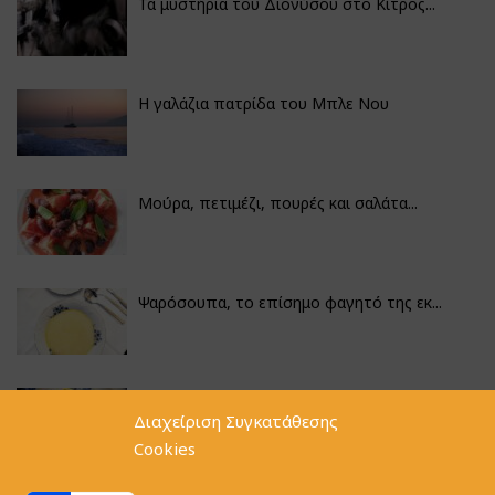
Τα μυστήρια του Διονύσου στο Κίτρος...
Η γαλάζια πατρίδα του Μπλε Νου
Μούρα, πετιμέζι, πουρές και σαλάτα...
Ψαρόσουπα, το επίσημο φαγητό της εκ...
Κουνουπίδι γιαχνί με την αλχημεία π...
Διαχείριση Συγκατάθεσης
Cookies