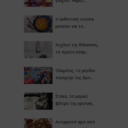
γιαχνί». Ψαρεύ...
Η αυθεντική «cucina
povera» και το...
Χοχλιοί της θάλασσας,
το πρώτο κόσμ...
Όλυμπος, το μεγάλο
πανηγύρι της Βρο...
Στάκα, το μαγικό
φίλτρο της κρητική...
Αντικριστό αρνί από