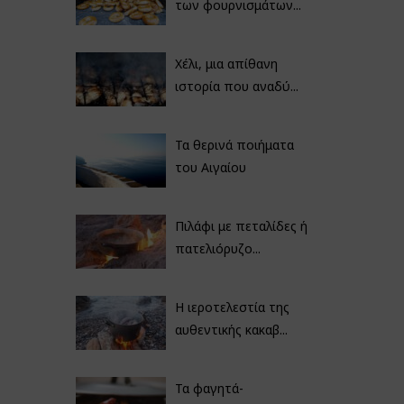
των φουρνισμάτων...
Χέλι, μια απίθανη
ιστορία που αναδύ...
Τα θερινά ποιήματα
του Αιγαίου
Πιλάφι με πεταλίδες ή
πατελιόρυζο...
Η ιεροτελεστία της
αυθεντικής κακαβ...
Τα φαγητά-