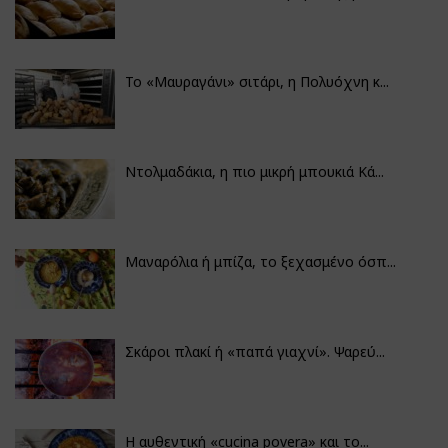
Το «Μαυραγάνι» σιτάρι, η Πολυόχνη κ...
Ντολμαδάκια, η πιο μικρή μπουκιά Κά...
Μαναρόλια ή μπίζα, το ξεχασμένο όσπ...
Σκάροι πλακί ή «παπά γιαχνί». Ψαρεύ...
Η αυθεντική «cucina povera» και το...