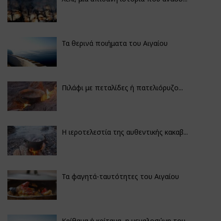
Τα θερινά ποιήματα του Αιγαίου
Πιλάφι με πεταλίδες ή πατελιόρυζο...
Η ιεροτελεστία της αυθεντικής κακαβ...
Τα φαγητά-ταυτότητες του Αιγαίου
Κρίθαμα ή κρίταμα, η μεγαλοσύνη του...