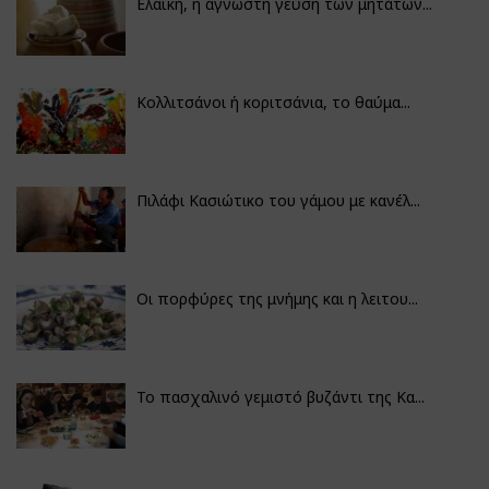
Ελαϊκή, η άγνωστη γεύση των μητάτων...
Κολλιτσάνοι ή κοριτσάνια, το θαύμα...
Πιλάφι Κασιώτικο του γάμου με κανέλ...
Οι πορφύρες της μνήμης και η λειτου...
Το πασχαλινό γεμιστό βυζάντι της Κα...