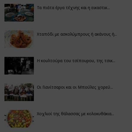
Τα πιάτα έργα τέχνης και η εικαστικ...
Χταπόδι με ασκολύμπρους ή ακάνους ή...
Η κουλτούρα του τσίπουρου, της τσικ...
Οι Γιανίτσαροι και οι Μπούλες χορεύ...
Χοχλιοί της θάλασσας με κολοκυθάκια...