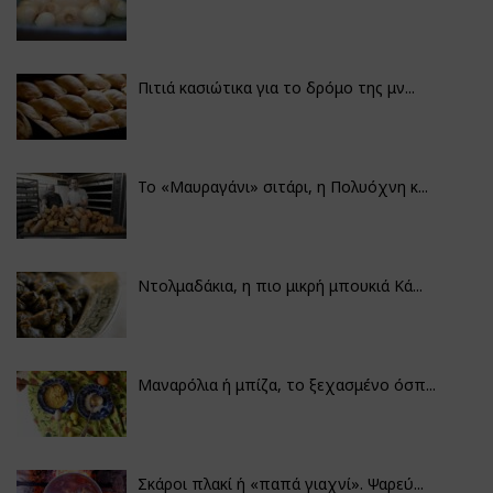
Πιτιά κασιώτικα για το δρόμο της μν...
Το «Μαυραγάνι» σιτάρι, η Πολυόχνη κ...
Ντολμαδάκια, η πιο μικρή μπουκιά Κά...
Μαναρόλια ή μπίζα, το ξεχασμένο όσπ...
Σκάροι πλακί ή «παπά γιαχνί». Ψαρεύ...