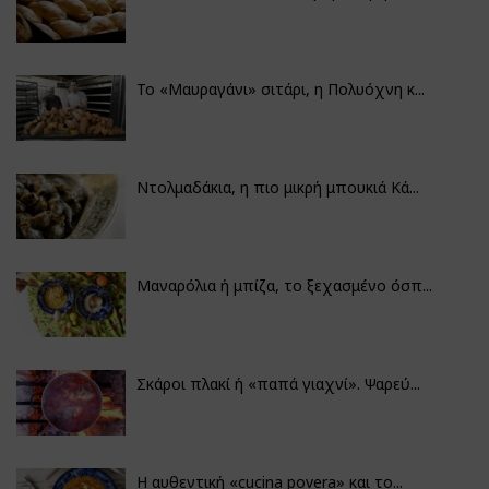
Το «Μαυραγάνι» σιτάρι, η Πολυόχνη κ...
Ντολμαδάκια, η πιο μικρή μπουκιά Κά...
Μαναρόλια ή μπίζα, το ξεχασμένο όσπ...
Σκάροι πλακί ή «παπά γιαχνί». Ψαρεύ...
Η αυθεντική «cucina povera» και το...