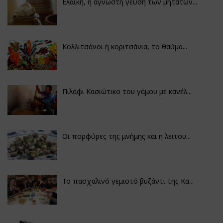
Ελαϊκή, η άγνωστη γεύση των μητάτων...
Κολλιτσάνοι ή κοριτσάνια, το θαύμα...
Πιλάφι Κασιώτικο του γάμου με κανέλ...
Οι πορφύρες της μνήμης και η λειτου...
Το πασχαλινό γεμιστό βυζάντι της Κα...