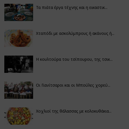
Τα πιάτα έργα τέχνης και η εικαστικ...
Χταπόδι με ασκολύμπρους ή ακάνους ή...
Η κουλτούρα του τσίπουρου, της τσικ...
Οι Γιανίτσαροι και οι Μπούλες χορεύ...
Χοχλιοί της θάλασσας με κολοκυθάκια...