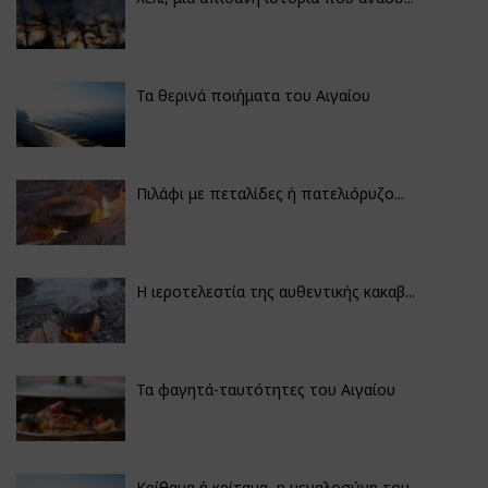
Τα θερινά ποιήματα του Αιγαίου
Πιλάφι με πεταλίδες ή πατελιόρυζο...
Η ιεροτελεστία της αυθεντικής κακαβ...
Τα φαγητά-ταυτότητες του Αιγαίου
Κρίθαμα ή κρίταμα, η μεγαλοσύνη του...