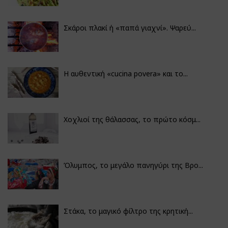
Σκάροι πλακί ή «παπά γιαχνί». Ψαρεύ...
Η αυθεντική «cucina povera» και το...
Χοχλιοί της θάλασσας, το πρώτο κόσμ...
Όλυμπος, το μεγάλο πανηγύρι της Βρο...
Στάκα, το μαγικό φίλτρο της κρητική...