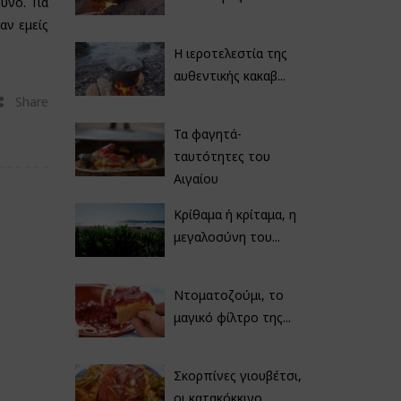
υνό. Για
αν εμείς
Η ιεροτελεστία της
αυθεντικής κακαβ...
Share
Τα φαγητά-
ταυτότητες του
Αιγαίου
Κρίθαμα ή κρίταμα, η
μεγαλοσύνη του...
Ντοματοζούμι, το
μαγικό φίλτρο της...
Σκορπίνες γιουβέτσι,
οι κατακόκκινο...