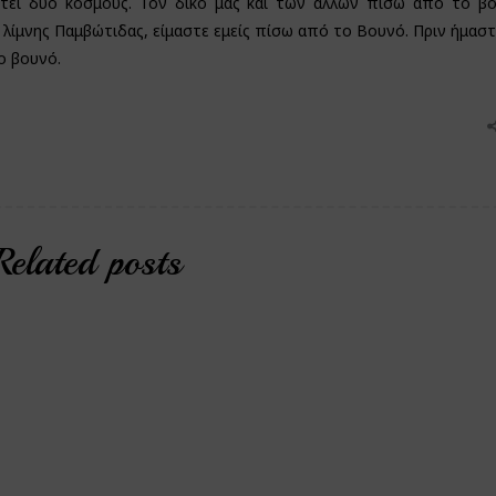
θετεί δυο κόσμους. Τον δικό μας και των άλλων πίσω από το βο
 λίμνης Παμβώτιδας, είμαστε εμείς πίσω από το Βουνό. Πριν ήμαστ
ο βουνό.
Related posts