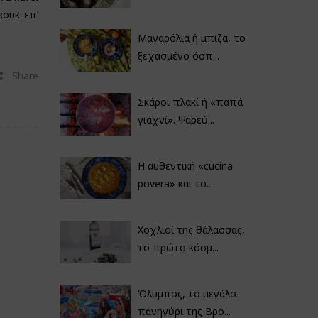
«ουκ επ’
Μαναρόλια ή μπίζα, το
ξεχασμένο όσπ...
Share
Σκάροι πλακί ή «παπά
γιαχνί». Ψαρεύ...
Η αυθεντική «cucina
povera» και το...
Χοχλιοί της θάλασσας,
το πρώτο κόσμ...
Όλυμπος, το μεγάλο
πανηγύρι της Βρο...