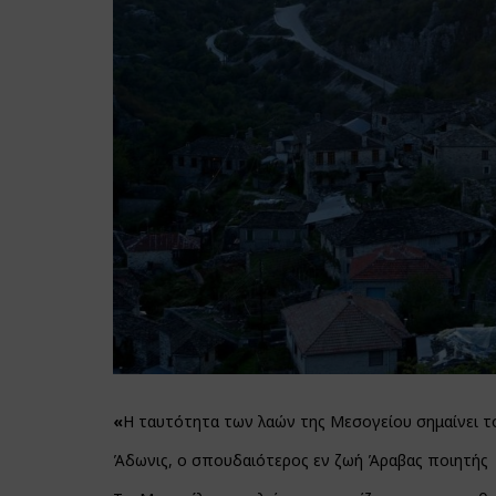
«
Η ταυτότητα των λαών της Μεσογείου σημαίνει τ
Άδωνις, ο σπουδαιότερος εν ζωή Άραβας ποιητής