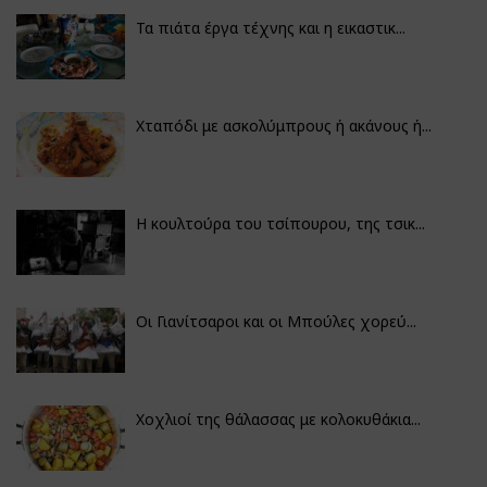
Τα πιάτα έργα τέχνης και η εικαστικ...
Χταπόδι με ασκολύμπρους ή ακάνους ή...
Η κουλτούρα του τσίπουρου, της τσικ...
Οι Γιανίτσαροι και οι Μπούλες χορεύ...
Χοχλιοί της θάλασσας με κολοκυθάκια...