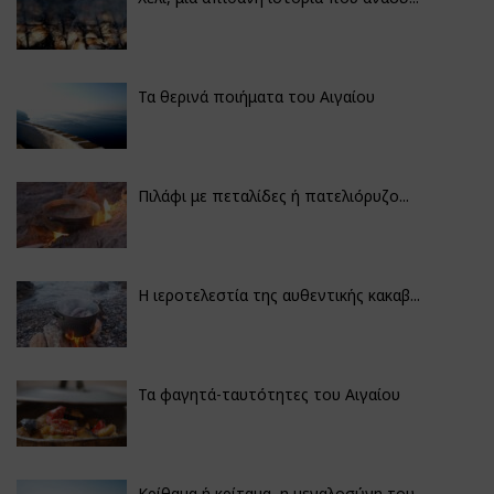
Τα θερινά ποιήματα του Αιγαίου
Πιλάφι με πεταλίδες ή πατελιόρυζο...
Η ιεροτελεστία της αυθεντικής κακαβ...
Τα φαγητά-ταυτότητες του Αιγαίου
Κρίθαμα ή κρίταμα, η μεγαλοσύνη του...