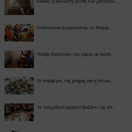
Ελαϊκή, η άγνωστη γεύση των μητάτων...
Κολλιτσάνοι ή κοριτσάνια, το θαύμα...
Πιλάφι Κασιώτικο του γάμου με κανέλ...
Οι πορφύρες της μνήμης και η λειτου...
Το πασχαλινό γεμιστό βυζάντι της Κα...