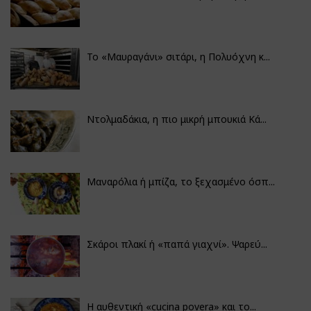
Το «Μαυραγάνι» σιτάρι, η Πολυόχνη κ...
Ντολμαδάκια, η πιο μικρή μπουκιά Κά...
Μαναρόλια ή μπίζα, το ξεχασμένο όσπ...
Σκάροι πλακί ή «παπά γιαχνί». Ψαρεύ...
Η αυθεντική «cucina povera» και το...