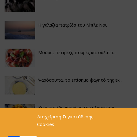
Η γαλάζια πατρίδα του Μπλε Νου
Μούρα, πετιμέζι, πουρές και σαλάτα...
Ψαρόσουπα, το επίσημο φαγητό της εκ...
Κουνουπίδι γιαχνί με την αλχημεία π...
Διαχείριση Συγκατάθεσης
Cookies
Αγκινάρες γεμιστές με ρύζι και ριζό...