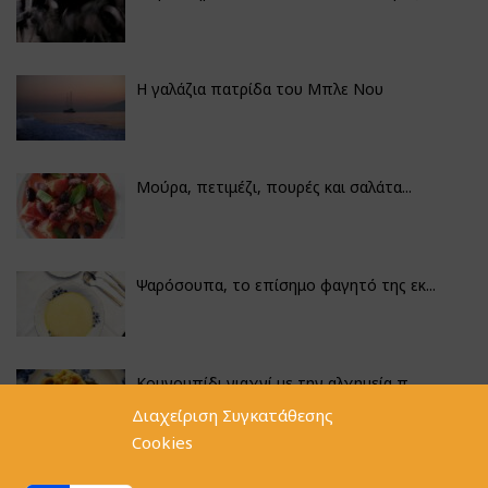
Η γαλάζια πατρίδα του Μπλε Νου
Μούρα, πετιμέζι, πουρές και σαλάτα...
Ψαρόσουπα, το επίσημο φαγητό της εκ...
Κουνουπίδι γιαχνί με την αλχημεία π...
Διαχείριση Συγκατάθεσης
Cookies
Αγκινάρες γεμιστές με ρύζι και ριζό...