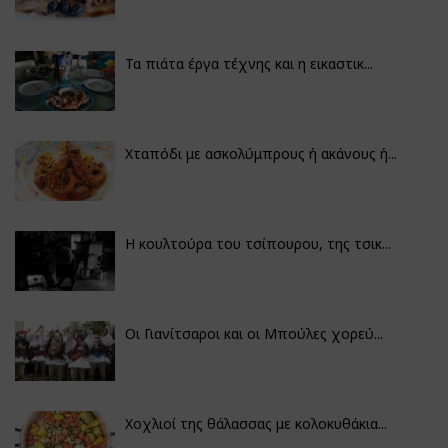
Τα πιάτα έργα τέχνης και η εικαστικ...
Χταπόδι με ασκολύμπρους ή ακάνους ή...
Η κουλτούρα του τσίπουρου, της τσικ...
Οι Γιανίτσαροι και οι Μπούλες χορεύ...
Χοχλιοί της θάλασσας με κολοκυθάκια...