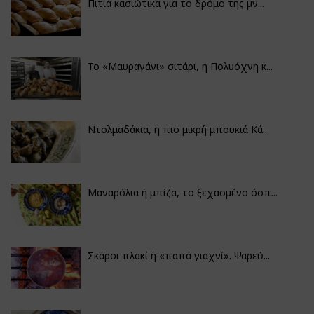
Πιτιά κασιώτικα για το δρόμο της μν...
Το «Μαυραγάνι» σιτάρι, η Πολυόχνη κ...
Ντολμαδάκια, η πιο μικρή μπουκιά Κά...
Μαναρόλια ή μπίζα, το ξεχασμένο όσπ...
Σκάροι πλακί ή «παπά γιαχνί». Ψαρεύ...