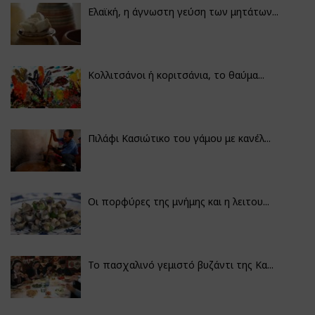
Ελαϊκή, η άγνωστη γεύση των μητάτων...
Κολλιτσάνοι ή κοριτσάνια, το θαύμα...
Πιλάφι Κασιώτικο του γάμου με κανέλ...
Οι πορφύρες της μνήμης και η λειτου...
Το πασχαλινό γεμιστό βυζάντι της Κα...