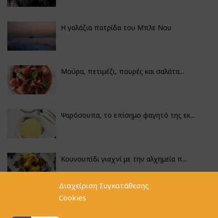
Η γαλάζια πατρίδα του Μπλε Νου
Μούρα, πετιμέζι, πουρές και σαλάτα...
Ψαρόσουπα, το επίσημο φαγητό της εκ...
Κουνουπίδι γιαχνί με την αλχημεία π...
Διαχείριση Συγκατάθεσης
Cookies
Φακές με κοφτό μακαρονάκι και ξιδάτ...