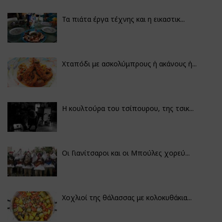
Τα πιάτα έργα τέχνης και η εικαστικ...
Χταπόδι με ασκολύμπρους ή ακάνους ή...
Η κουλτούρα του τσίπουρου, της τσικ...
Οι Γιανίτσαροι και οι Μπούλες χορεύ...
Χοχλιοί της θάλασσας με κολοκυθάκια...