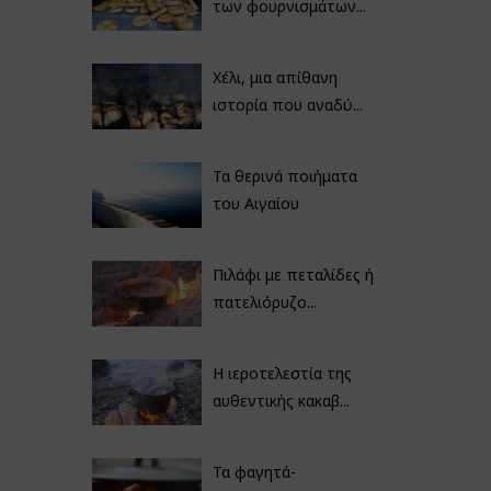
των φουρνισμάτων...
Χέλι, μια απίθανη
ιστορία που αναδύ...
Τα θερινά ποιήματα
του Αιγαίου
Πιλάφι με πεταλίδες ή
πατελιόρυζο...
Η ιεροτελεστία της
αυθεντικής κακαβ...
Τα φαγητά-