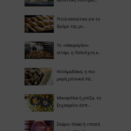
Πιτιά κασιώτικα για το
δρόμο της μν...
Το «Μαυραγάνι»
σιτάρι, η Πολυόχνη κ...
Ντολμαδάκια, η πιο
μικρή μπουκιά Κά...
Μαναρόλια ή μπίζα, το
ξεχασμένο όσπ...
Σκάροι πλακί ή «παπά