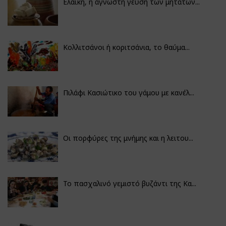
Ελαϊκή, η άγνωστη γεύση των μητάτων...
Κολλιτσάνοι ή κοριτσάνια, το θαύμα...
Πιλάφι Κασιώτικο του γάμου με κανέλ...
Οι πορφύρες της μνήμης και η λειτου...
Το πασχαλινό γεμιστό βυζάντι της Κα...