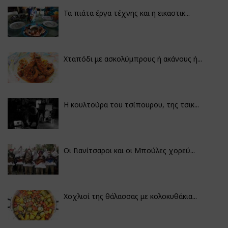
Τα πιάτα έργα τέχνης και η εικαστικ...
Χταπόδι με ασκολύμπρους ή ακάνους ή...
Η κουλτούρα του τσίπουρου, της τσικ...
Οι Γιανίτσαροι και οι Μπούλες χορεύ...
Χοχλιοί της θάλασσας με κολοκυθάκια...