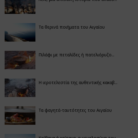
Τα θερινά ποιήματα του Αιγαίου
Πιλάφι με πεταλίδες ή πατελιόρυζο...
Η ιεροτελεστία της αυθεντικής κακαβ...
Τα φαγητά-ταυτότητες του Αιγαίου
Κρίθαμα ή κρίταμα, η μεγαλοσύνη του...