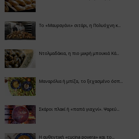
Το «Μαυραγάνι» σιτάρι, η Πολυόχνη κ...
Ντολμαδάκια, η πιο μικρή μπουκιά Κά...
Μαναρόλια ή μπίζα, το ξεχασμένο όσπ...
Σκάροι πλακί ή «παπά γιαχνί». Ψαρεύ...
Η αυθεντική «cucina povera» και το...