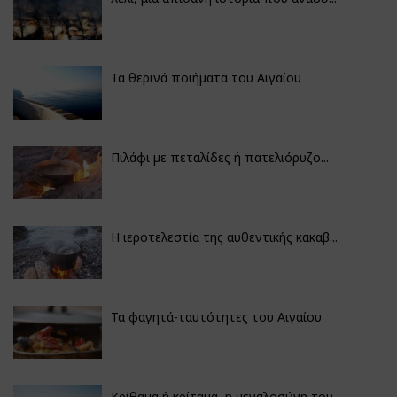
Τα θερινά ποιήματα του Αιγαίου
Πιλάφι με πεταλίδες ή πατελιόρυζο...
Η ιεροτελεστία της αυθεντικής κακαβ...
Τα φαγητά-ταυτότητες του Αιγαίου
Κρίθαμα ή κρίταμα, η μεγαλοσύνη του...