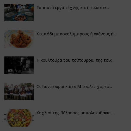
Τα πιάτα έργα τέχνης και η εικαστικ...
Χταπόδι με ασκολύμπρους ή ακάνους ή...
Η κουλτούρα του τσίπουρου, της τσικ...
Οι Γιανίτσαροι και οι Μπούλες χορεύ...
Χοχλιοί της θάλασσας με κολοκυθάκια...