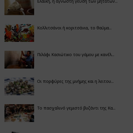
Ελαϊκή, η άγνωστη γεύση των μητάτων...
Κολλιτσάνοι ή κοριτσάνια, το θαύμα...
Πιλάφι Κασιώτικο του γάμου με κανέλ...
Οι πορφύρες της μνήμης και η λειτου...
Το πασχαλινό γεμιστό βυζάντι της Κα...