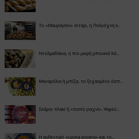
Το «Μαυραγάνι» σιτάρι, η Πολυόχνη κ...
Ντολμαδάκια, η πιο μικρή μπουκιά Κά...
Μαναρόλια ή μπίζα, το ξεχασμένο όσπ...
Σκάροι πλακί ή «παπά γιαχνί». Ψαρεύ...
Η αυθεντική «cucina povera» και το...