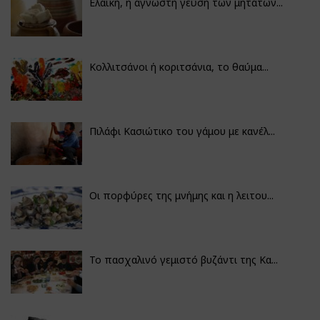
Ελαϊκή, η άγνωστη γεύση των μητάτων...
Κολλιτσάνοι ή κοριτσάνια, το θαύμα...
Πιλάφι Κασιώτικο του γάμου με κανέλ...
Οι πορφύρες της μνήμης και η λειτου...
Το πασχαλινό γεμιστό βυζάντι της Κα...