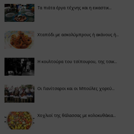
Τα πιάτα έργα τέχνης και η εικαστικ...
Χταπόδι με ασκολύμπρους ή ακάνους ή...
Η κουλτούρα του τσίπουρου, της τσικ...
Οι Γιανίτσαροι και οι Μπούλες χορεύ...
Χοχλιοί της θάλασσας με κολοκυθάκια...