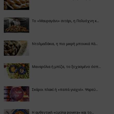
Το «Μαυραγάνι» σιτάρι, η Πολυόχνη κ...
Ντολμαδάκια, η πιο μικρή μπουκιά Κά...
Μαναρόλια ή μπίζα, το ξεχασμένο όσπ...
Σκάροι πλακί ή «παπά γιαχνί». Ψαρεύ...
Η αυθεντική «cucina povera» και το...