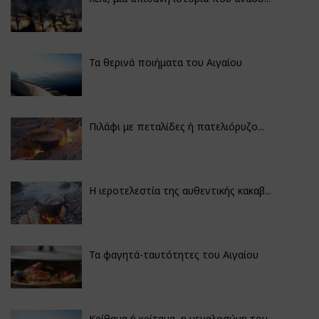
Τα θερινά ποιήματα του Αιγαίου
Πιλάφι με πεταλίδες ή πατελιόρυζο...
Η ιεροτελεστία της αυθεντικής κακαβ...
Τα φαγητά-ταυτότητες του Αιγαίου
Κρίθαμα ή κρίταμα, η μεγαλοσύνη του...