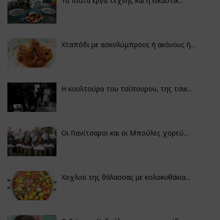
Τα πιάτα έργα τέχνης και η εικαστικ...
Χταπόδι με ασκολύμπρους ή ακάνους ή...
Η κουλτούρα του τσίπουρου, της τσικ...
Οι Γιανίτσαροι και οι Μπούλες χορεύ...
Χοχλιοί της θάλασσας με κολοκυθάκια...