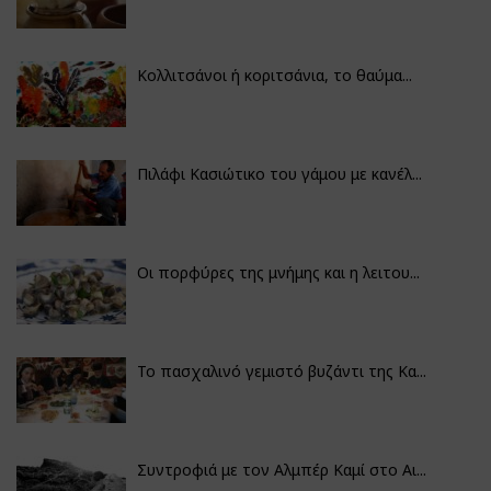
Κολλιτσάνοι ή κοριτσάνια, το θαύμα...
Πιλάφι Κασιώτικο του γάμου με κανέλ...
Οι πορφύρες της μνήμης και η λειτου...
Το πασχαλινό γεμιστό βυζάντι της Κα...
Συντροφιά με τον Αλμπέρ Καμί στο Αι...