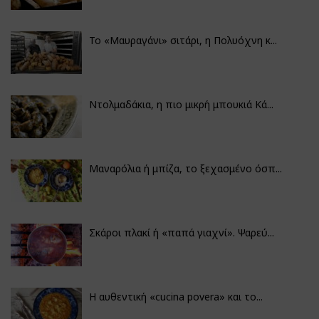
Το «Μαυραγάνι» σιτάρι, η Πολυόχνη κ...
Ντολμαδάκια, η πιο μικρή μπουκιά Κά...
Μαναρόλια ή μπίζα, το ξεχασμένο όσπ...
Σκάροι πλακί ή «παπά γιαχνί». Ψαρεύ...
Η αυθεντική «cucina povera» και το...