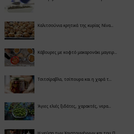
Καλιτσούνια κρητικά της κυρίας Νίνα...
Κάβουρες με κοφτό μακαρονάκι μαγειρ...
Τσιτσίραβλα, τσίπουρα και η χαρά τ...
Άγιες ελιές ξιδάτες, χαρακτές, νερα...
Η γεύση των Χριστουγέννων και του Π...