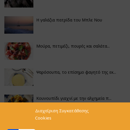
Η γαλάζια πατρίδα του Μπλε Νου
Μούρα, πετιμέζι, πουρές και σαλάτα...
Ψαρόσουπα, το επίσημο φαγητό της εκ...
Κουνουπίδι γιαχνί με την αλχημεία π...
Διαχείριση Συγκατάθεσης
Cookies
Αγκινάρες γεμιστές με ρύζι και ριζό...