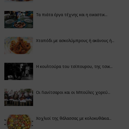
Τα πιάτα έργα τέχνης και η εικαστικ...
Χταπόδι με ασκολύμπρους ή ακάνους ή...
Η κουλτούρα του τσίπουρου, της τσικ...
Οι Γιανίτσαροι και οι Μπούλες χορεύ...
Χοχλιοί της θάλασσας με κολοκυθάκια...