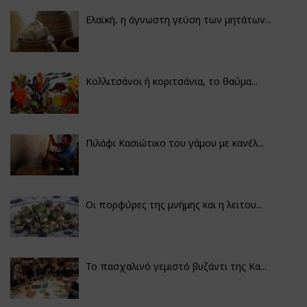
Ελαϊκή, η άγνωστη γεύση των μητάτων...
Κολλιτσάνοι ή κοριτσάνια, το θαύμα...
Πιλάφι Κασιώτικο του γάμου με κανέλ...
Οι πορφύρες της μνήμης και η λειτου...
Το πασχαλινό γεμιστό βυζάντι της Κα...