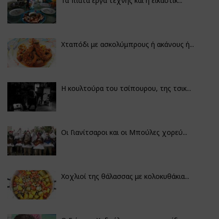
Τα πιάτα έργα τέχνης και η εικαστικ...
Χταπόδι με ασκολύμπρους ή ακάνους ή...
Η κουλτούρα του τσίπουρου, της τσικ...
Οι Γιανίτσαροι και οι Μπούλες χορεύ...
Χοχλιοί της θάλασσας με κολοκυθάκια...