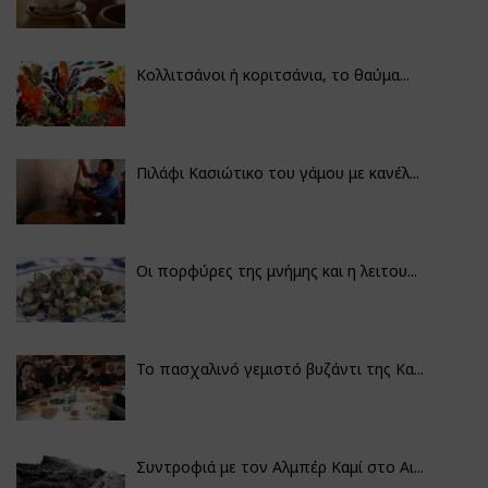
Κολλιτσάνοι ή κοριτσάνια, το θαύμα...
Πιλάφι Κασιώτικο του γάμου με κανέλ...
Οι πορφύρες της μνήμης και η λειτου...
Το πασχαλινό γεμιστό βυζάντι της Κα...
Συντροφιά με τον Αλμπέρ Καμί στο Αι...