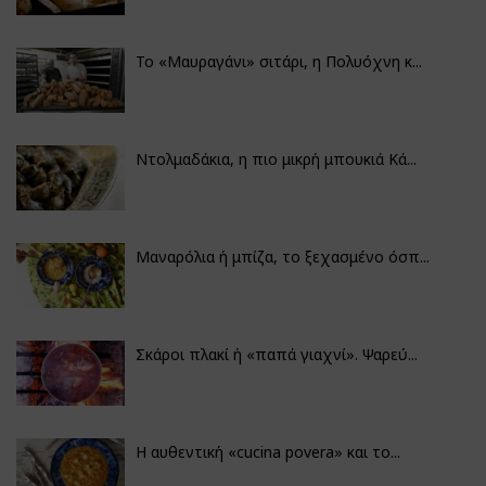
Το «Μαυραγάνι» σιτάρι, η Πολυόχνη κ...
Ντολμαδάκια, η πιο μικρή μπουκιά Κά...
Μαναρόλια ή μπίζα, το ξεχασμένο όσπ...
Σκάροι πλακί ή «παπά γιαχνί». Ψαρεύ...
Η αυθεντική «cucina povera» και το...