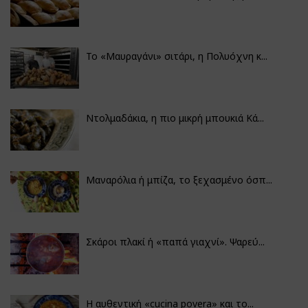
Το «Μαυραγάνι» σιτάρι, η Πολυόχνη κ...
Ντολμαδάκια, η πιο μικρή μπουκιά Κά...
Μαναρόλια ή μπίζα, το ξεχασμένο όσπ...
Σκάροι πλακί ή «παπά γιαχνί». Ψαρεύ...
Η αυθεντική «cucina povera» και το...