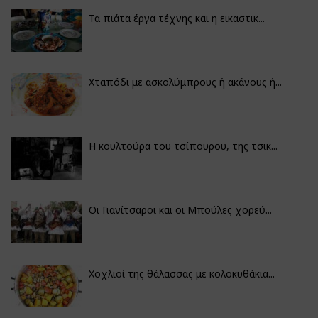
Τα πιάτα έργα τέχνης και η εικαστικ...
Χταπόδι με ασκολύμπρους ή ακάνους ή...
Η κουλτούρα του τσίπουρου, της τσικ...
Οι Γιανίτσαροι και οι Μπούλες χορεύ...
Χοχλιοί της θάλασσας με κολοκυθάκια...