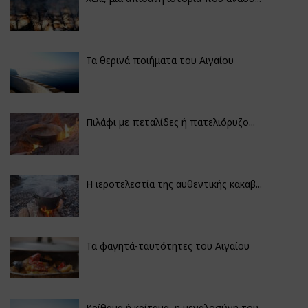
Τα θερινά ποιήματα του Αιγαίου
Πιλάφι με πεταλίδες ή πατελιόρυζο...
Η ιεροτελεστία της αυθεντικής κακαβ...
Τα φαγητά-ταυτότητες του Αιγαίου
Κρίθαμα ή κρίταμα, η μεγαλοσύνη του...