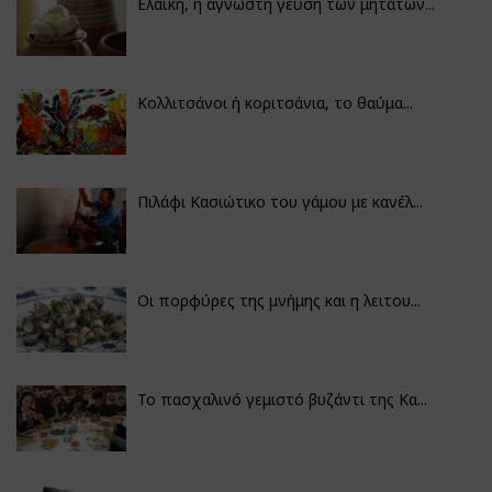
Ελαϊκή, η άγνωστη γεύση των μητάτων...
Κολλιτσάνοι ή κοριτσάνια, το θαύμα...
Πιλάφι Κασιώτικο του γάμου με κανέλ...
Οι πορφύρες της μνήμης και η λειτου...
Το πασχαλινό γεμιστό βυζάντι της Κα...