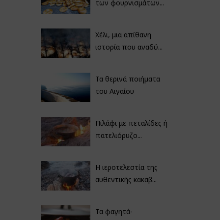
των φουρνισμάτων...
Χέλι, μια απίθανη
ιστορία που αναδύ...
Τα θερινά ποιήματα
του Αιγαίου
Πιλάφι με πεταλίδες ή
πατελιόρυζο...
Η ιεροτελεστία της
αυθεντικής κακαβ...
Τα φαγητά-