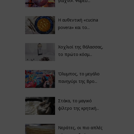
γιαχνί». Ψαρεύ...
Η αυθεντική «cucina
povera» και το...
Χοχλιοί της θάλασσας,
το πρώτο κόσμ...
Όλυμπος, το μεγάλο
πανηγύρι της Βρο...
Στάκα, το μαγικό
φίλτρο της κρητική...
Νεράτες, οι πιο απλές