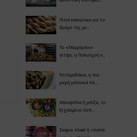
Πιτιά κασιώτικα για το
δρόμο της μν...
Το «Μαυραγάνι»
σιτάρι, η Πολυόχνη κ...
Ντολμαδάκια, η πιο
μικρή μπουκιά Κά...
Μαναρόλια ή μπίζα, το
ξεχασμένο όσπ...
Σκάροι πλακί ή «παπά