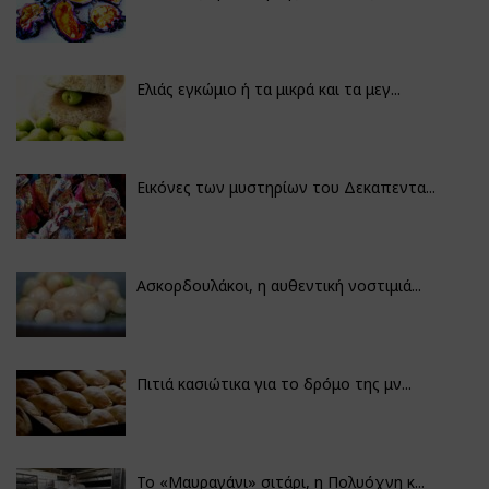
Ελιάς εγκώμιο ή τα μικρά και τα μεγ...
Εικόνες των μυστηρίων του Δεκαπεντα...
Ασκορδουλάκοι, η αυθεντική νοστιμιά...
Πιτιά κασιώτικα για το δρόμο της μν...
Το «Μαυραγάνι» σιτάρι, η Πολυόχνη κ...