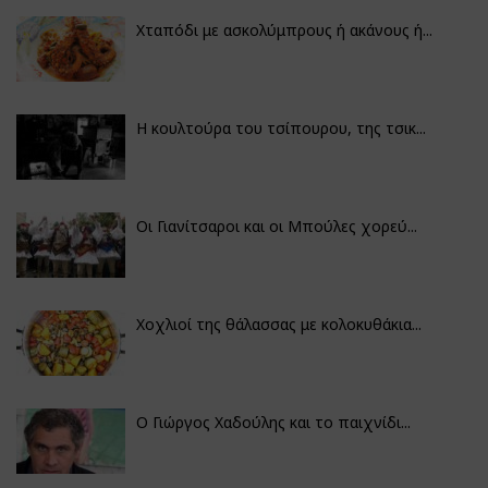
Χταπόδι με ασκολύμπρους ή ακάνους ή...
Η κουλτούρα του τσίπουρου, της τσικ...
Οι Γιανίτσαροι και οι Μπούλες χορεύ...
Χοχλιοί της θάλασσας με κολοκυθάκια...
Ο Γιώργος Χαδούλης και το παιχνίδι...