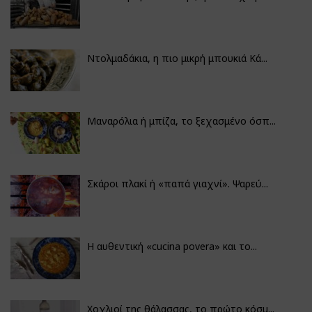
Ντολμαδάκια, η πιο μικρή μπουκιά Κά...
Μαναρόλια ή μπίζα, το ξεχασμένο όσπ...
Σκάροι πλακί ή «παπά γιαχνί». Ψαρεύ...
Η αυθεντική «cucina povera» και το...
Χοχλιοί της θάλασσας, το πρώτο κόσμ...