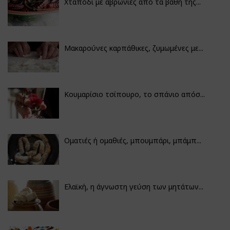
Χταπόδι με αβρωνιές από τα βάθη της...
Μακαρούνες καρπάθικες, ζυμωμένες με...
Κουμαρίσιο τσίπουρο, το σπάνιο απόσ...
Οματιές ή ομαθιές, μπουμπάρι, μπάμπ...
Ελαϊκή, η άγνωστη γεύση των μητάτων...