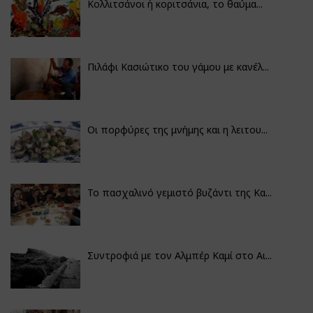
Κολλιτσάνοι ή κοριτσάνια, το θαύμα...
Πιλάφι Κασιώτικο του γάμου με κανέλ...
Οι πορφύρες της μνήμης και η λειτου...
Το πασχαλινό γεμιστό βυζάντι της Κα...
Συντροφιά με τον Αλμπέρ Καμί στο Αι...