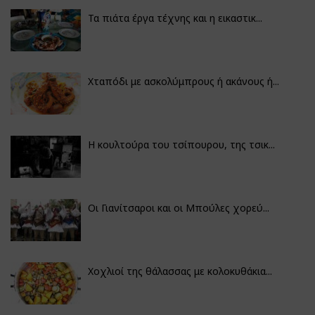
Τα πιάτα έργα τέχνης και η εικαστικ...
Χταπόδι με ασκολύμπρους ή ακάνους ή...
Η κουλτούρα του τσίπουρου, της τσικ...
Οι Γιανίτσαροι και οι Μπούλες χορεύ...
Χοχλιοί της θάλασσας με κολοκυθάκια...