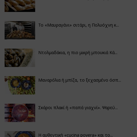
Το «Μαυραγάνι» σιτάρι, η Πολυόχνη κ...
Ντολμαδάκια, η πιο μικρή μπουκιά Κά...
Μαναρόλια ή μπίζα, το ξεχασμένο όσπ...
Σκάροι πλακί ή «παπά γιαχνί». Ψαρεύ...
Η αυθεντική «cucina povera» και το...