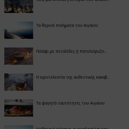
Τα θερινά ποιήματα του Αιγαίου
Πιλάφι με πεταλίδες ή πατελιόρυζο...
Η ιεροτελεστία της αυθεντικής κακαβ...
Τα φαγητά-ταυτότητες του Αιγαίου
Κρίθαμα ή κρίταμα, η μεγαλοσύνη του...