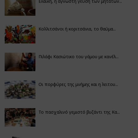
Ελαϊκή, η άγνωστη γεύση των μητάτων...
Κολλιτσάνοι ή κοριτσάνια, το θαύμα...
Πιλάφι Κασιώτικο του γάμου με κανέλ...
Οι πορφύρες της μνήμης και η λειτου...
Το πασχαλινό γεμιστό βυζάντι της Κα...