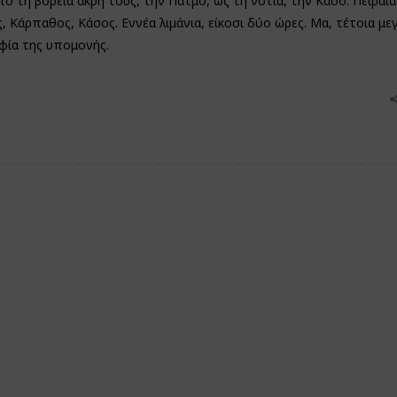
η βόρεια άκρη τους, την Πάτμο, ως τη νότια, την Κάσο: Πειραιά
, Κάρπαθος, Κάσος. Εννέα λιμάνια, είκοσι δύο ώρες. Μα, τέτοια με
οφία της υπομονής.