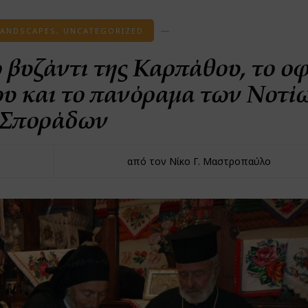
LANDSCAPES
,
UNCATEGORIZED
 βυζάντι της Καρπάθου, το ο
ου και το πανόραμα των Νοτί
Σποράδων
από τον Νίκο Γ. Μαστροπαύλο