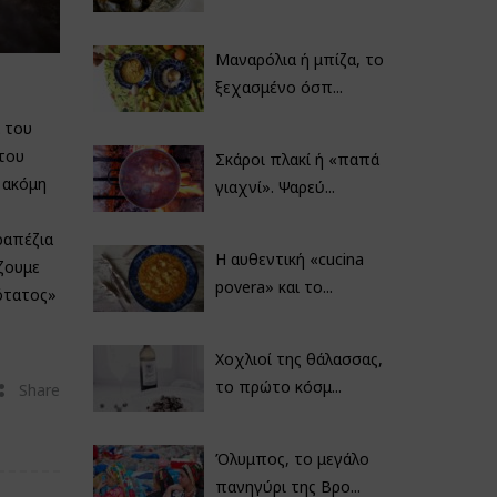
Μαναρόλια ή μπίζα, το
ξεχασμένο όσπ...
 του
του
Σκάροι πλακί ή «παπά
 ακόμη
γιαχνί». Ψαρεύ...
ραπέζια
Η αυθεντική «cucina
ζουμε
povera» και το...
ιότατος»
Χοχλιοί της θάλασσας,
το πρώτο κόσμ...
Share
Όλυμπος, το μεγάλο
πανηγύρι της Βρο...