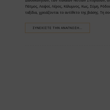
Δωδεκανήσων, των παλαιών Νοτίων Σποράδων, από τ
Πάτμος, Λειψοί, Λέρος, Κάλυμνος, Κως, Σύμη, Ρόδος
ταξίδια, χρειάζονται το αντίθετο της βιάσης. Τη σ
ΣΥΝΕΧΊΣΤΕ ΤΗΝ ΑΝΆΓΝΩΣΗ…