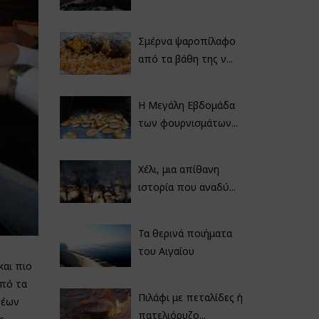
Σμέρνα ψαροπίλαφο
από τα βάθη της ν...
Η Μεγάλη Εβδομάδα
των φουρνισμάτων...
Χέλι, μια απίθανη
ιστορία που αναδύ...
Τα θερινά ποιήματα
του Αιγαίου
και πιο
από τα
Πιλάφι με πεταλίδες ή
νέων
πατελιόρυζο...