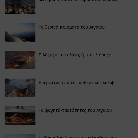
Τα θερινά ποιήματα του Αιγαίου
Πιλάφι με πεταλίδες ή πατελιόρυζο...
Η ιεροτελεστία της αυθεντικής κακαβ...
Τα φαγητά-ταυτότητες του Αιγαίου
Κρίθαμα ή κρίταμα, η μεγαλοσύνη του...