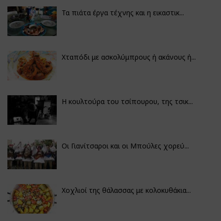
Τα πιάτα έργα τέχνης και η εικαστικ...
Χταπόδι με ασκολύμπρους ή ακάνους ή...
Η κουλτούρα του τσίπουρου, της τσικ...
Οι Γιανίτσαροι και οι Μπούλες χορεύ...
Χοχλιοί της θάλασσας με κολοκυθάκια...