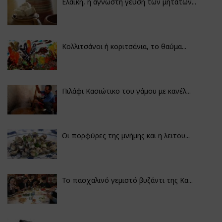
Ελαϊκή, η άγνωστη γεύση των μητάτων...
Κολλιτσάνοι ή κοριτσάνια, το θαύμα...
Πιλάφι Κασιώτικο του γάμου με κανέλ...
Οι πορφύρες της μνήμης και η λειτου...
Το πασχαλινό γεμιστό βυζάντι της Κα...