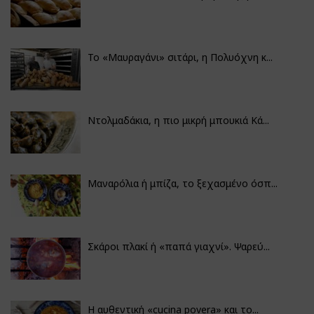
Το «Μαυραγάνι» σιτάρι, η Πολυόχνη κ...
Ντολμαδάκια, η πιο μικρή μπουκιά Κά...
Μαναρόλια ή μπίζα, το ξεχασμένο όσπ...
Σκάροι πλακί ή «παπά γιαχνί». Ψαρεύ...
Η αυθεντική «cucina povera» και το...