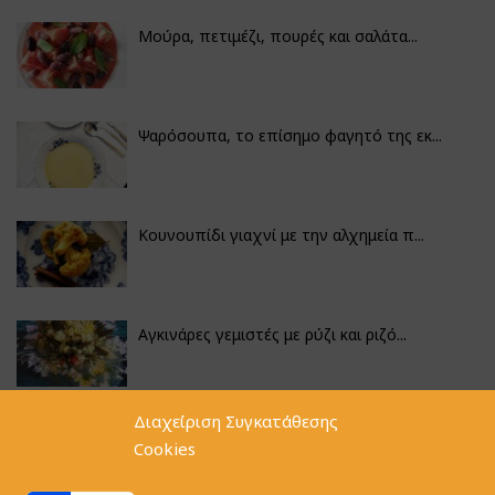
Μούρα, πετιμέζι, πουρές και σαλάτα...
Ψαρόσουπα, το επίσημο φαγητό της εκ...
Κουνουπίδι γιαχνί με την αλχημεία π...
Αγκινάρες γεμιστές με ρύζι και ριζό...
Διαχείριση Συγκατάθεσης
Φακές με κοφτό μακαρονάκι και ξιδάτ...
Cookies