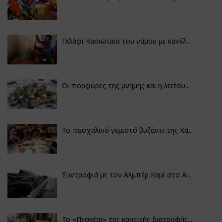
Πιλάφι Κασιώτικο του γάμου με κανέλ...
Οι πορφύρες της μνήμης και η λειτου...
Το πασχαλινό γεμιστό βυζάντι της Κα...
Συντροφιά με τον Αλμπέρ Καμί στο Αι...
Το «Πεσκέσι» της κρητικής διατροφής...