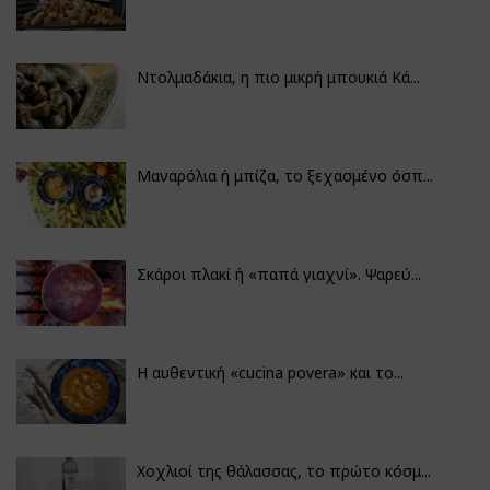
Ντολμαδάκια, η πιο μικρή μπουκιά Κά...
Μαναρόλια ή μπίζα, το ξεχασμένο όσπ...
Σκάροι πλακί ή «παπά γιαχνί». Ψαρεύ...
Η αυθεντική «cucina povera» και το...
Χοχλιοί της θάλασσας, το πρώτο κόσμ...