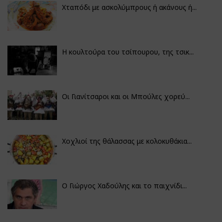
Χταπόδι με ασκολύμπρους ή ακάνους ή...
Η κουλτούρα του τσίπουρου, της τσικ...
Οι Γιανίτσαροι και οι Μπούλες χορεύ...
Χοχλιοί της θάλασσας με κολοκυθάκια...
Ο Γιώργος Χαδούλης και το παιχνίδι...