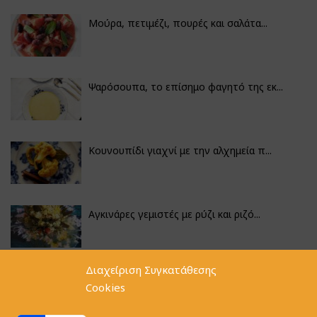
Μούρα, πετιμέζι, πουρές και σαλάτα...
Ψαρόσουπα, το επίσημο φαγητό της εκ...
Κουνουπίδι γιαχνί με την αλχημεία π...
Αγκινάρες γεμιστές με ρύζι και ριζό...
Διαχείριση Συγκατάθεσης
Φακές με κοφτό μακαρονάκι και ξιδάτ...
Cookies