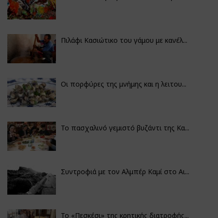
Πιλάφι Κασιώτικο του γάμου με κανέλ...
Οι πορφύρες της μνήμης και η λειτου...
Το πασχαλινό γεμιστό βυζάντι της Κα...
Συντροφιά με τον Αλμπέρ Καμί στο Αι...
Το «Πεσκέσι» της κρητικής διατροφής...