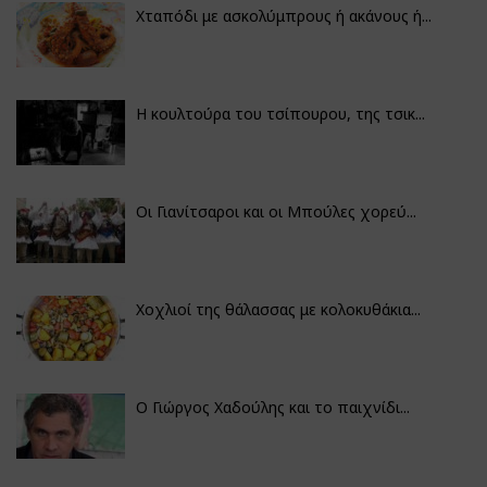
Χταπόδι με ασκολύμπρους ή ακάνους ή...
Η κουλτούρα του τσίπουρου, της τσικ...
Οι Γιανίτσαροι και οι Μπούλες χορεύ...
Χοχλιοί της θάλασσας με κολοκυθάκια...
Ο Γιώργος Χαδούλης και το παιχνίδι...