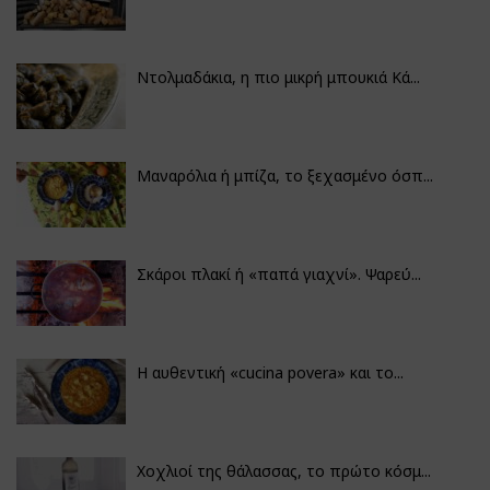
Ντολμαδάκια, η πιο μικρή μπουκιά Κά...
Μαναρόλια ή μπίζα, το ξεχασμένο όσπ...
Σκάροι πλακί ή «παπά γιαχνί». Ψαρεύ...
Η αυθεντική «cucina povera» και το...
Χοχλιοί της θάλασσας, το πρώτο κόσμ...