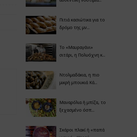
Πιτιά κασιώτικα για το
δρόμο της μν...
Το «Μαυραγάνι»
σιτάρι, η Πολυόχνη κ...
Ντολμαδάκια, η πιο
μικρή μπουκιά Κά...
Μαναρόλια ή μπίζα, το
ξεχασμένο όσπ...
Σκάροι πλακί ή «παπά