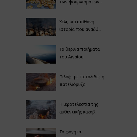
των φουρνισμάτων...
Χέλι, μια απίθανη
ιστορία που αναδύ...
Τα θερινά ποιήματα
του Αιγαίου
Πιλάφι με πεταλίδες ή
πατελιόρυζο...
Η ιεροτελεστία της
αυθεντικής κακαβ...
Τα φαγητά-