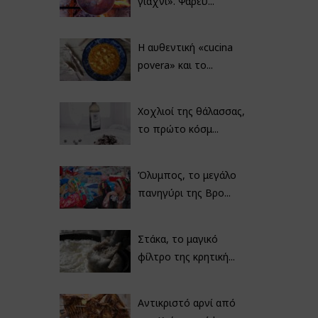
γιαχνί». Ψαρεύ...
Η αυθεντική «cucina
povera» και το...
Χοχλιοί της θάλασσας,
το πρώτο κόσμ...
Όλυμπος, το μεγάλο
πανηγύρι της Βρο...
Στάκα, το μαγικό
φίλτρο της κρητική...
Αντικριστό αρνί από