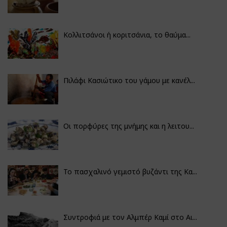
Κολλιτσάνοι ή κοριτσάνια, το θαύμα...
Πιλάφι Κασιώτικο του γάμου με κανέλ...
Οι πορφύρες της μνήμης και η λειτου...
Το πασχαλινό γεμιστό βυζάντι της Κα...
Συντροφιά με τον Αλμπέρ Καμί στο Αι...