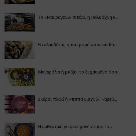
Το «Μαυραγάνι» σιτάρι, η Πολυόχνη κ...
Ντολμαδάκια, η πιο μικρή μπουκιά Κά...
Μαναρόλια ή μπίζα, το ξεχασμένο όσπ...
Σκάροι πλακί ή «παπά γιαχνί». Ψαρεύ...
Η αυθεντική «cucina povera» και το...