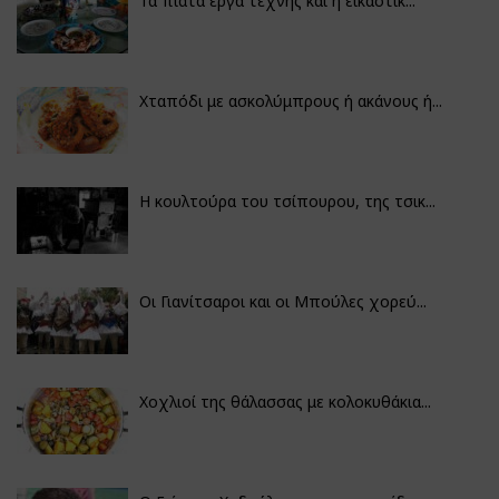
Τα πιάτα έργα τέχνης και η εικαστικ...
Χταπόδι με ασκολύμπρους ή ακάνους ή...
Η κουλτούρα του τσίπουρου, της τσικ...
Οι Γιανίτσαροι και οι Μπούλες χορεύ...
Χοχλιοί της θάλασσας με κολοκυθάκια...