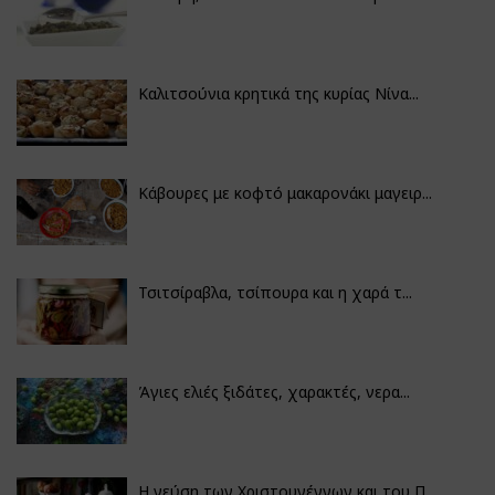
Καλιτσούνια κρητικά της κυρίας Νίνα...
Κάβουρες με κοφτό μακαρονάκι μαγειρ...
Τσιτσίραβλα, τσίπουρα και η χαρά τ...
Άγιες ελιές ξιδάτες, χαρακτές, νερα...
Η γεύση των Χριστουγέννων και του Π...